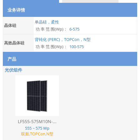
业务详情
单晶硅，柔性
晶体硅
功 率 范 围(Wp)：
6-575
背钝化 (PERC)，TOPCon，N型
高效晶体硅
功 率 范 围(Wp)：
100-575
产品
光伏组件
LF555-575M10N-...
555 ~ 575 Wp
双面,TOPCon,N型