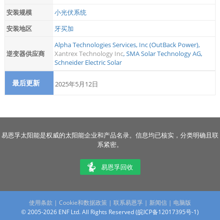
安装规模
小光伏系统
安装地区
牙买加
Alpha Technologies Services, Inc (OutBack Power)
,
逆变器供应商
Xantrex Technology Inc
,
SMA Solar Technology AG
,
Schneider Electric Solar
最后更新
2025年5月12日
易恩孚太阳能是权威的太阳能企业和产品名录。信息均已核实，分类明确且联
系紧密。
易恩孚回收
使用条款
|
Cookie和数据政策
|
联系易恩孚
|
新闻信
|
电脑版
© 2005-2026 ENF Ltd. All Rights Reserved (
皖ICP备12017395号-1
)