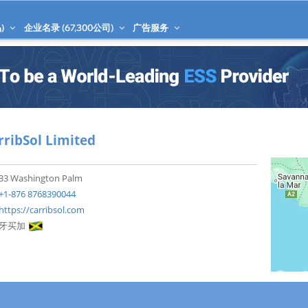
)
企业名录 (
67,300
公司)
广告服务
rribSol Limited
33 Washington Palm
+1-876 8768390044
https://carribsol.com
牙买加