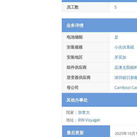
员工数
5
业务详情
电池储能
是
安装规模
小光伏系统
安装地区
牙买加
组件供应商
晶澳太阳能
逆变器供应商
深圳硕日新
母公司
Carribsol C
其他办事处
国家：
加拿大
地址：
899 Voyager
最后更新
2025年10月