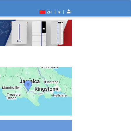
|
|
ZH
¥