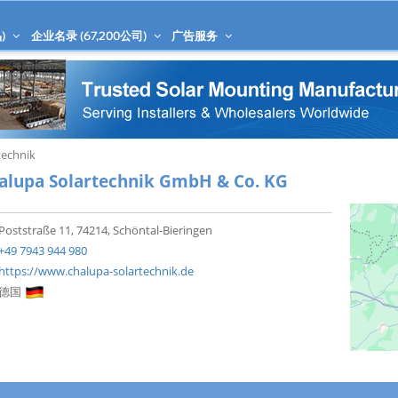
)
企业名录 (
67,200
公司)
广告服务
technik
alupa Solartechnik GmbH & Co. KG
Poststraße 11, 74214, Schöntal-Bieringen
+49 7943 944 980
https://www.chalupa-solartechnik.de
德国