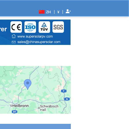
|
|
ZH
¥