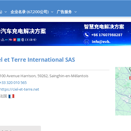
)
企业名录 (
67,200
公司)
广告服务
el et Terre International SAS
100 Avenue Harrison, 59262, Sainghin-en-Mélantois
+33 320 010 565
https://ciel-et-terre.net
法国