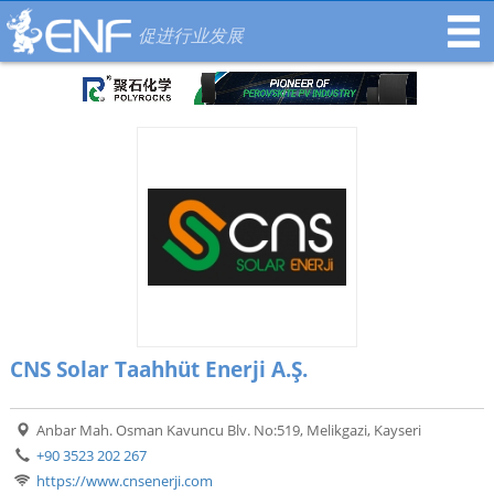
促进行业发展
CNS Solar Taahhüt Enerji A.Ş.
Anbar Mah. Osman Kavuncu Blv. No:519, Melikgazi, Kayseri
+90 3523 202 267
https://www.cnsenerji.com