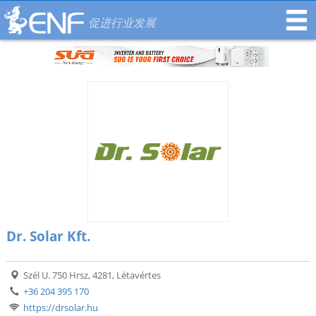
促进行业发展
Dr. Solar Kft.
Szél U. 750 Hrsz, 4281, Létavértes
+36 204 395 170
https://drsolar.hu