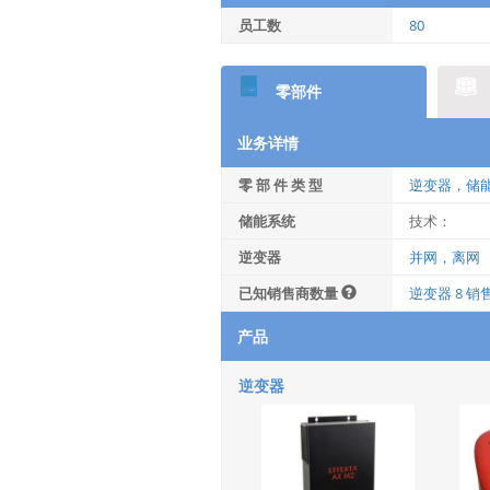
员工数
80
零部件
业务详情
零 部 件 类 型
逆变器，储
储能系统
技术：
逆变器
并网，离网
已知销售商数量
逆变器 8 销
产品
逆变器