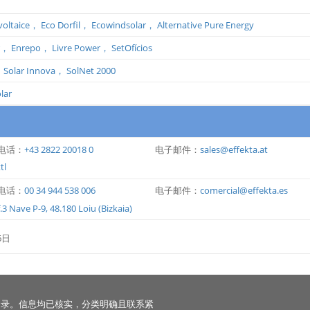
voltaice，
Eco Dorfil，
Ecowindsolar，
Alternative Pure Energy
ar，
Enrepo，
Livre Power，
SetOfícios
，
Solar Innova，
SolNet 2000
lar
电话：
+43 2822 20018 0
电子邮件：
sales@effekta.at
tl
电话：
00 34 944 538 006
电子邮件：
comercial@effekta.es
3 Nave P-9, 48.180 Loiu (Bizkaia)
6日
名录。信息均已核实，分类明确且联系紧