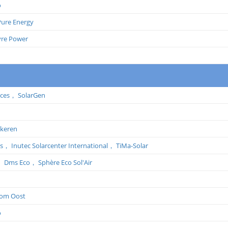
o
Pure Energy
vre Power
ices，
SolarGen
ikeren
is，
Inutec Solarcenter International，
TiMa-Solar
，
Dms Eco，
Sphère Eco Sol'Air
oom Oost
o