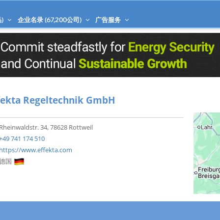
)
企业名录 (
67,200
公司)
广告服务
fekta Regeltechnik GmbH
Rheinwaldstr. 34, 78628 Rottweil
+49 741 174 510
https://www.effekta.com
德国