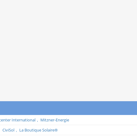
center International，
Mitzner-Energie
，
CiviSol，
La Boutique Solaire®