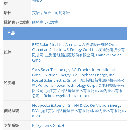
葡萄牙
ge
语种
英语，法语，葡萄牙语
经销商 / 批发商
经销商，批发商
产品
REC Solar Pte. Ltd.
,
Atersa
,
天合光能股份有限公司
,
Canadian Solar Inc.
,
S-Energy Co., Ltd.
,
友達光電股份有
组件
限公司
,
上海爱旭新能源股份有限公司
,
Hanover Solar
GmbH
SMA Solar Technology AG
,
Fronius International
GmbH
,
Victron Energy B.V.
,
Enphase Energy, Inc.
,
Kostal Solar Electric GmbH
,
深圳硕日新能源科技有限公
逆变器
司
,
Voltronic Power Technology Corp.
,
昱能科技股份有
限公司
,
浙江艾罗网络能源技术有限公司
,
华为技术有限
公司
,
Effekta Regeltechnik GmbH
Hoppecke Batterien GmbH & Co. KG
,
Victron Energy
储能系统
B.V.
,
浙江艾罗网络能源技术有限公司
,
华为技术有限公司
,
Kaise
支架系统
K2 Systems GmbH