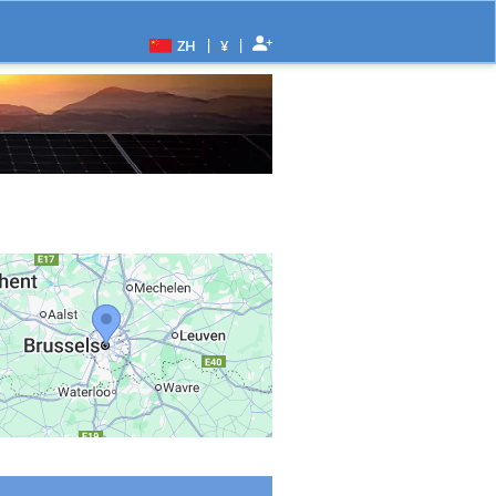
|
|
ZH
¥