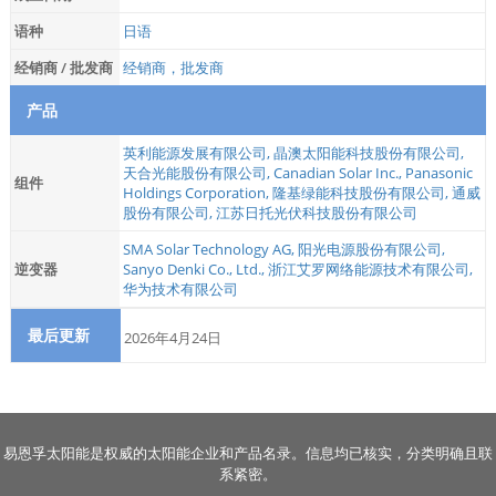
语种
日语
经销商 / 批发商
经销商，批发商
产品
英利能源发展有限公司
,
晶澳太阳能科技股份有限公司
,
天合光能股份有限公司
,
Canadian Solar Inc.
,
Panasonic
组件
Holdings Corporation
,
隆基绿能科技股份有限公司
,
通威
股份有限公司
,
江苏日托光伏科技股份有限公司
SMA Solar Technology AG
,
阳光电源股份有限公司
,
逆变器
Sanyo Denki Co., Ltd.
,
浙江艾罗网络能源技术有限公司
,
华为技术有限公司
最后更新
2026年4月24日
易恩孚太阳能是权威的太阳能企业和产品名录。信息均已核实，分类明确且联
系紧密。