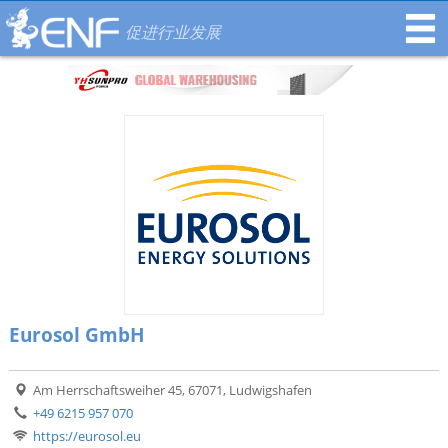
促进行业发展
Eurosol GmbH
Am Herrschaftsweiher 45, 67071, Ludwigshafen
+49 6215 957 070
https://eurosol.eu