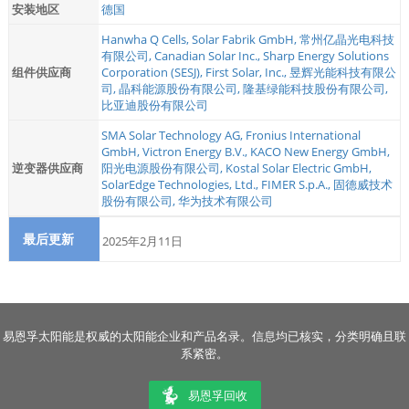
安装地区
德国
Hanwha Q Cells
,
Solar Fabrik GmbH
,
常州亿晶光电科技
有限公司
,
Canadian Solar Inc.
,
Sharp Energy Solutions
组件供应商
Corporation (SESJ)
,
First Solar, Inc.
,
昱辉光能科技有限公
司
,
晶科能源股份有限公司
,
隆基绿能科技股份有限公司
,
比亚迪股份有限公司
SMA Solar Technology AG
,
Fronius International
GmbH
,
Victron Energy B.V.
,
KACO New Energy GmbH
,
逆变器供应商
阳光电源股份有限公司
,
Kostal Solar Electric GmbH
,
SolarEdge Technologies, Ltd.
,
FIMER S.p.A.
,
固德威技术
股份有限公司
,
华为技术有限公司
最后更新
2025年2月11日
易恩孚太阳能是权威的太阳能企业和产品名录。信息均已核实，分类明确且联
系紧密。
易恩孚回收