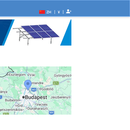
|
|
ZH
¥