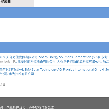
安装商
lls
,
天合光能股份有限公司
,
Sharp Energy Solutions Corporation (SESJ)
,
东方
erisolar EU
,
隆基绿能科技股份有限公司
,
无锡萨科特新能源科技有限公司
,
浙
智能科技有限公司
,
SMA Solar Technology AG
,
Fronius International GmbH
,
So
限公司
,
华为技术有限公司
24日
名录。信息均已核实，分类明确且联系紧