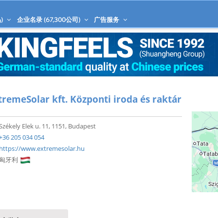
)
企业名录 (
67,300
公司)
广告服务
tremeSolar kft. Központi iroda és raktár
Székely Elek u. 11, 1151, Budapest
+36 205 034 054
https://www.extremesolar.hu
匈牙利