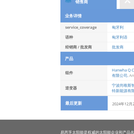
销售商
业务详情
service_coverage
匈牙利
语种
匈牙利语
经销商 / 批发商
批发商
产品
Hanwha Q Ce
组件
有限公司
,
Am
宁波尚唯斯
逆变器
特新能源有
最后更新
2024年12月
易恩孚太阳能是权威的太阳能企业和产品