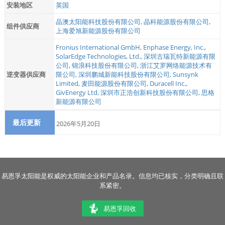
安装地区
英国
晶澳太阳能科技股份有限公司
,
晶科能源股份有限公司
,
组件供应商
上海爱旭新能源股份有限公司
Fronius International GmbH
,
Enphase Energy, Inc.
,
SolarEdge Technologies, Ltd.
,
深圳古瑞瓦特新能源有限
公司
,
锦浪科技股份有限公司
,
浙江艾罗网络能源技术有
逆变器供应商
限公司
,
深圳鹏城新能科技股份有限公司
,
Sunsynk
Limited
,
麦田能源股份有限公司
,
Duracell Inc.
,
GivEnergy Ltd
,
深圳市正浩创新科技股份有限公司
,
思格
新能源有限公司
最后更新
2026年5月20日
易恩孚太阳能是权威的太阳能企业和产品名录。信息均已核实，分类明确且联
系紧密。
易恩孚回收