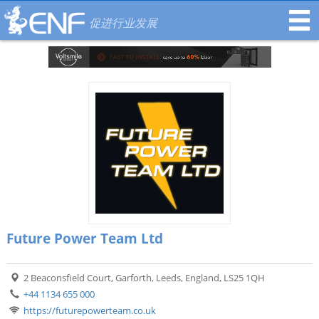
促进行业发展
Future Power Team Ltd
2 Beaconsfield Court, Garforth, Leeds, England, LS25 1QH
+44 1134 655 000
https://futurepowerteam.co.uk