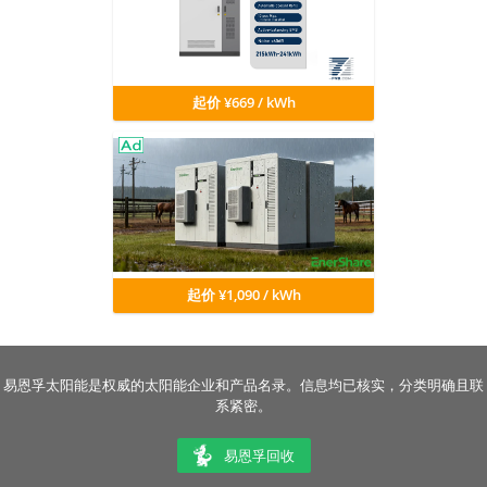
起价 ¥669 / kWh
起价 ¥1,090 / kWh
易恩孚太阳能是权威的太阳能企业和产品名录。信息均已核实，分类明确且联
系紧密。
易恩孚回收