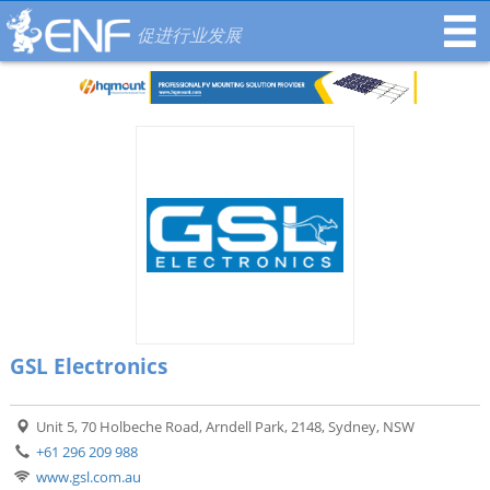
促进行业发展
GSL Electronics
Unit 5, 70 Holbeche Road, Arndell Park, 2148, Sydney, NSW
+61 296 209 988
www.gsl.com.au