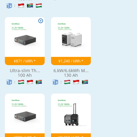
：
¥620 / kWh *
1MW+ Containe...
1443 Ah
5.12KWh LiFeP...
：
100 Ah
：
¥871 / kWh *
¥1,240 / kWh *