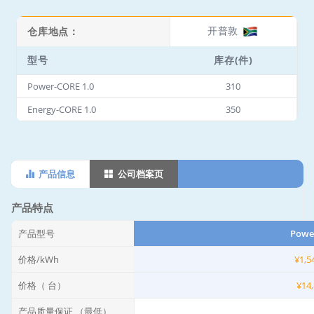
Total sales exceeding 30,000 units, it has gradually
emerged as one of Europe's most popular high-
We offer in-stock service from European
voltage residential energy storage products.
warehouses, with delivery to EU territories within 3-7
We are seeking strong exclusive agents in Germany
days.
and certain regions of Italy.
开普敦
雅加达
布达佩斯
仓库:
库存：
库存：
库存：
660 件
610 件
2,280 件
开普敦
仓库地点：
型号
库存(件)
Power-CORE 1.0
310
Energy-CORE 1.0
350