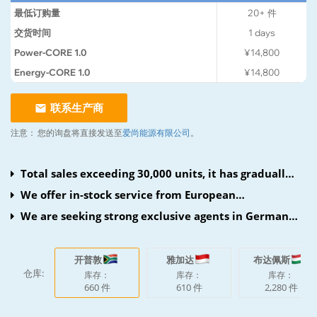
中国大陆
130 ~ 160 kg
产品质量保证
设计寿命
10 年
10 年
配置
最大放电电流
堆叠式
50 A
起价
¥1,540
/ kWh
*
价 格：
每件价格
最低订购量
20+
件
交货时间
1
days
Power-CORE 1.0
¥14,800
Energy-CORE 1.0
¥14,800
联系生产商
注意：
您的询盘将直接发送至
爱尚能源有限公司
。