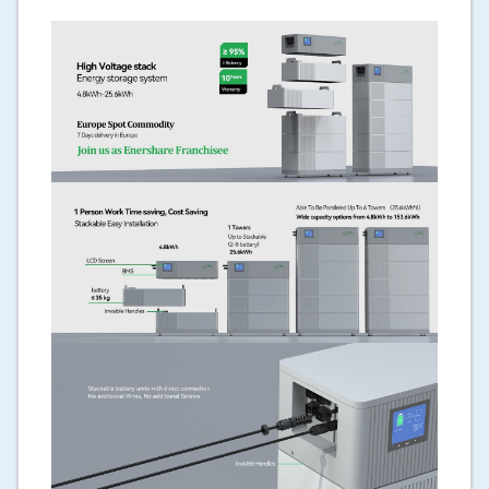
IP65 protection for harsh environments
Certified UKCA / CE / VDE / IEC62619 / UN38.3
Advanced powerbox technology and BMS
integration
10 years warranty
Applications
Residential solar energy systems
Commercial buildings and offices
Industrial energy storage
Backup power for critical infrastructure