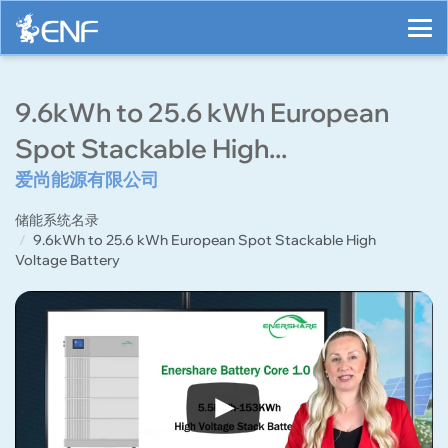
9.6kWh to 25.6 kWh European
Spot Stackable High...
爱尚能源有限公司
储能系统名录
9.6kWh to 25.6 kWh European Spot Stackable High
Voltage Battery