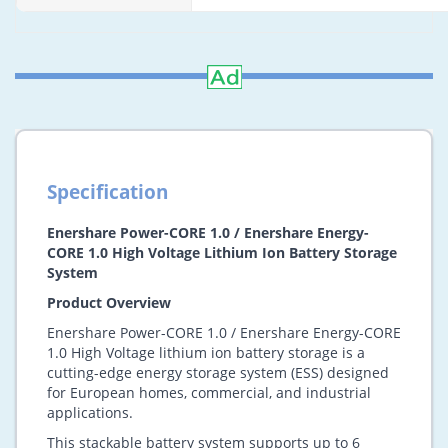
尺寸（长*宽*高）
260x6
重量
IP 等级
最高运行海拔
冷却方式
通信方式
监控
Specification