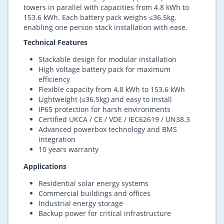
Enershare Power-CORE 1.0 / Enershare Energy-
CORE 1.0 High Voltage Lithium Ion Battery Storage
System
Product Overview
Enershare Power-CORE 1.0 / Enershare Energy-CORE
1.0 High Voltage lithium ion battery storage is a
cutting-edge energy storage system (ESS) designed
for European homes, commercial, and industrial
applications.
This stackable battery system supports up to 6
towers in parallel with capacities from 4.8 kWh to
153.6 kWh. Each battery pack weighs ≤36.5kg,
enabling one person stack installation with ease.
Technical Features
Stackable design for modular installation
High voltage battery pack for maximum
efficiency
Flexible capacity from 4.8 kWh to 153.6 kWh
Lightweight (≤36.5kg) and easy to install