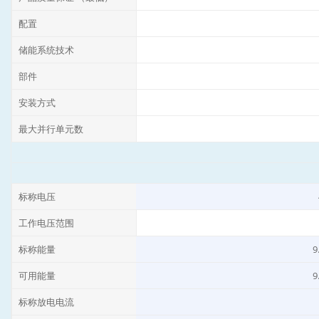
产品信息
公司档案页
产品特点
产品型号
Powe
价格/kWh
¥1,5
价格（ 台）
¥14,
产品质量保证 （最低）
配置
储能系统技术
部件
安装方式
最大并行单元数