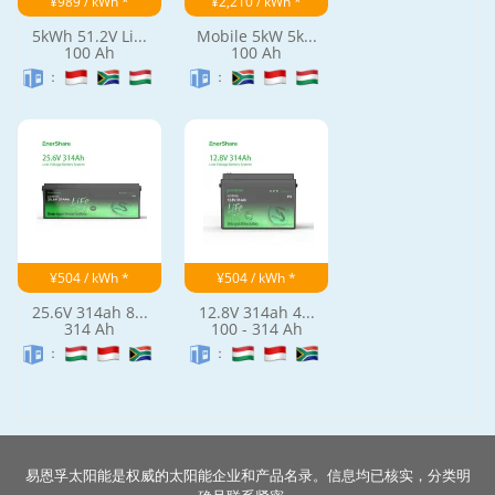
Ultra-slim Th...
6.kW/6.6kWh M...
100 Ah
130 Ah
：
：
¥989 / kWh *
¥2,210 / kWh *
5kWh 51.2V Li...
Mobile 5kW 5k...
100 Ah
100 Ah
：
：