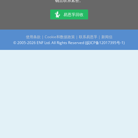
¥504 / kWh *
¥504 / kWh *
25.6V 314ah 8...
12.8V 314ah 4...
314 Ah
100 - 314 Ah
：
：
易恩孚太阳能是权威的太阳能企业和产品名录。信息均已核实，分类明
确且联系紧密。
易恩孚回收
使用条款
|
Cookie和数据政策
|
联系易恩孚
|
新闻信
© 2005-2026 ENF Ltd. All Rights Reserved (
皖ICP备12017395号-1
)