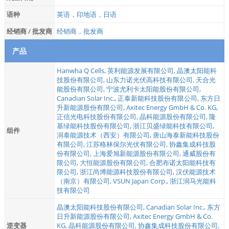
语种
英语，印地语，日语
经销商 / 批发商
经销商，批发商
产品
Hanwha Q Cells
,
英利能源发展有限公司
,
晶澳太阳能科
技股份有限公司
,
山东力诺光伏高科技有限公司
,
天合光
能股份有限公司
,
宁波尤利卡太阳能股份有限公司
,
Canadian Solar Inc.
,
正泰新能科技股份有限公司
,
东方日
升新能源股份有限公司
,
Axitec Energy GmbH & Co. KG
,
正信光电科技股份有限公司
,
晶科能源股份有限公司
,
隆
基绿能科技股份有限公司
,
浙江贝盛绿能科技有限公司
,
组件
润泰能源技术（西安）有限公司
,
唐山海泰新能科技股份
有限公司
,
江苏格林保尔光伏有限公司
,
协鑫集成科技股
份有限公司
,
上海爱旭新能源股份有限公司
,
通威股份有
限公司
,
大恒能源股份有限公司
,
合肥布诺太阳能科技有
限公司
,
浙江尚博能源科技股份有限公司
,
汉伏能源技术
（南京）有限公司
,
VSUN Japan Corp.
,
浙江润马光能科
技有限公司
晶澳太阳能科技股份有限公司
,
Canadian Solar Inc.
,
东方
日升新能源股份有限公司
,
Axitec Energy GmbH & Co.
逆变器
KG
,
晶科能源股份有限公司
,
协鑫集成科技股份有限公司
,