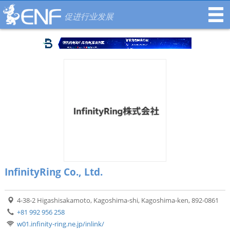
促进行业发展
InfinityRing Co., Ltd.
4-38-2 Higashisakamoto, Kagoshima-shi, Kagoshima-ken, 892-0861
+81 992 956 258
w01.infinity-ring.ne.jp/inlink/