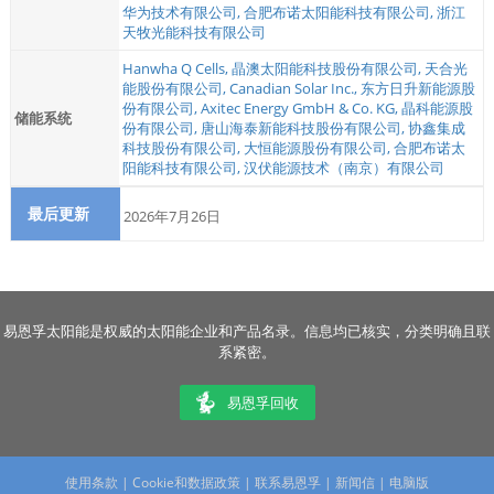
华为技术有限公司
,
合肥布诺太阳能科技有限公司
,
浙江
天牧光能科技有限公司
Hanwha Q Cells
,
晶澳太阳能科技股份有限公司
,
天合光
能股份有限公司
,
Canadian Solar Inc.
,
东方日升新能源股
份有限公司
,
Axitec Energy GmbH & Co. KG
,
晶科能源股
储能系统
份有限公司
,
唐山海泰新能科技股份有限公司
,
协鑫集成
科技股份有限公司
,
大恒能源股份有限公司
,
合肥布诺太
阳能科技有限公司
,
汉伏能源技术（南京）有限公司
最后更新
2026年7月26日
易恩孚太阳能是权威的太阳能企业和产品名录。信息均已核实，分类明确且联
系紧密。
易恩孚回收
使用条款
|
Cookie和数据政策
|
联系易恩孚
|
新闻信
|
电脑版