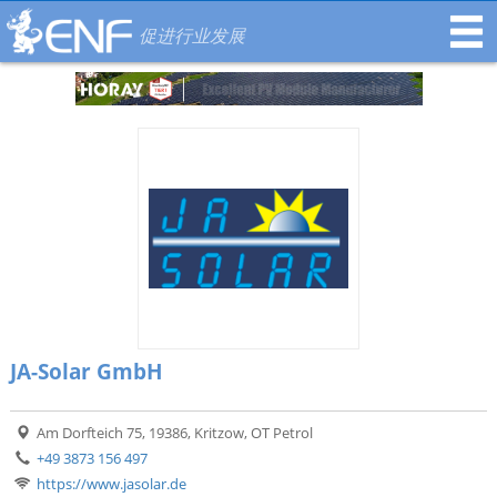
促进行业发展
JA-Solar GmbH
Am Dorfteich 75, 19386, Kritzow, OT Petrol
+49 3873 156 497
https://www.jasolar.de