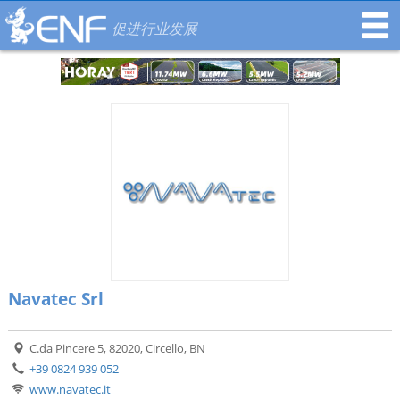
促进行业发展
Navatec Srl
C.da Pincere 5, 82020, Circello, BN
+39 0824 939 052
www.navatec.it