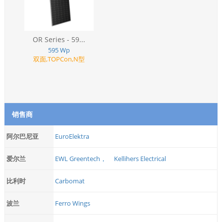
OR Series - 59...
595 Wp
双面,TOPCon,N型
销售商
阿尔巴尼亚
EuroElektra
爱尔兰
EWL Greentech，
Kellihers Electrical
比利时
Carbomat
波兰
Ferro Wings