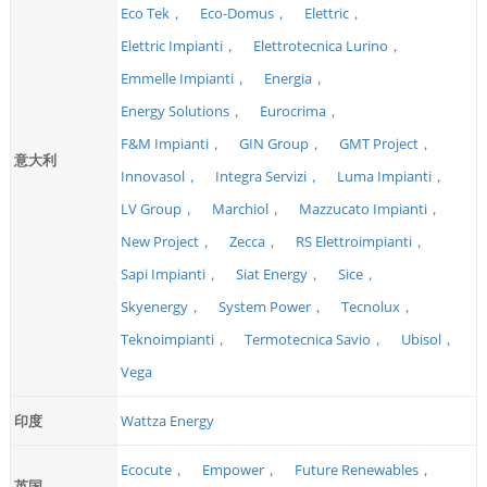
Eco Tek，
Eco-Domus，
Elettric，
Elettric Impianti，
Elettrotecnica Lurino，
Emmelle Impianti，
Energia，
Energy Solutions，
Eurocrima，
F&M Impianti，
GIN Group，
GMT Project，
意大利
Innovasol，
Integra Servizi，
Luma Impianti，
LV Group，
Marchiol，
Mazzucato Impianti，
New Project，
Zecca，
RS Elettroimpianti，
Sapi Impianti，
Siat Energy，
Sice，
Skyenergy，
System Power，
Tecnolux，
Teknoimpianti，
Termotecnica Savio，
Ubisol，
Vega
印度
Wattza Energy
Ecocute，
Empower，
Future Renewables，
英国