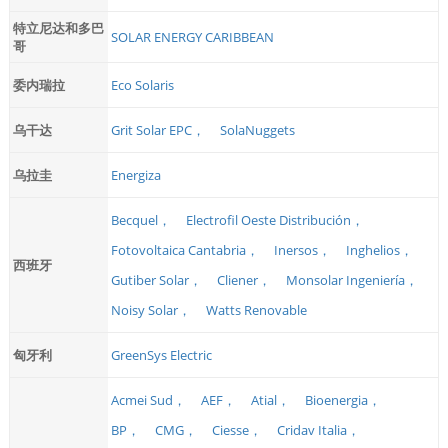
特立尼达和多巴
SOLAR ENERGY CARIBBEAN
哥
委内瑞拉
Eco Solaris
乌干达
Grit Solar EPC，
SolaNuggets
乌拉圭
Energiza
Becquel，
Electrofil Oeste Distribución，
Fotovoltaica Cantabria，
Inersos，
Inghelios，
西班牙
Gutiber Solar，
Cliener，
Monsolar Ingeniería，
Noisy Solar，
Watts Renovable
匈牙利
GreenSys Electric
Acmei Sud，
AEF，
Atial，
Bioenergia，
BP，
CMG，
Ciesse，
Cridav Italia，