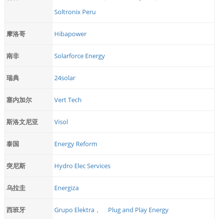
Soltronix Peru
摩洛哥
Hibapower
南非
Solarforce Energy
瑞典
24solar
塞内加尔
Vert Tech
斯洛文尼亚
Visol
泰国
Energy Reform
突尼斯
Hydro Elec Services
乌拉圭
Energiza
西班牙
Grupo Elektra，
Plug and Play Energy