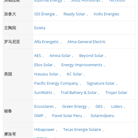
加拿大
IDS Énergie，
Ready Solar，
Volts Energies
立陶宛
Evieta
罗马尼亚
Alfa Energetic，
Alma General Electric
AES，
Amira Solar，
Beyond Solar，
Elios Solar，
Energy Improvements，
美国
Havasu Solar，
KC Solar，
Pacific Energy Company，
Signature Solar，
SunWatts，
Trail Battery & Solar，
Trojan Solar
Ecosolares，
Green Energy，
GES，
Liders，
秘鲁
OMP，
Panel Solar Peru，
Solarindperu
Hibapower，
Tecas Energie Solaire，
摩洛哥