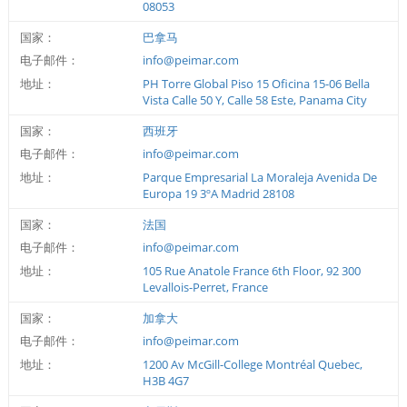
08053
国家：
巴拿马
电子邮件：
info@peimar.com
地址：
PH Torre Global Piso 15 Oficina 15-06 Bella
Vista Calle 50 Y, Calle 58 Este, Panama City
国家：
西班牙
电子邮件：
info@peimar.com
地址：
Parque Empresarial La Moraleja Avenida De
Europa 19 3ºA Madrid 28108
国家：
法国
电子邮件：
info@peimar.com
地址：
105 Rue Anatole France 6th Floor, 92 300
Levallois-Perret, France
国家：
加拿大
电子邮件：
info@peimar.com
地址：
1200 Av McGill-College Montréal Quebec,
H3B 4G7