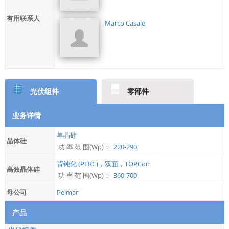
有用联系人
Marco Casale
光伏组件
零部件
业务详情
单晶硅
晶体硅
功 率 范 围(Wp)：
220-290
背钝化 (PERC)，双面，TOPCon
高效晶体硅
功 率 范 围(Wp)：
360-700
母公司
Peimar
产品