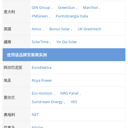
GIN Group，
GreenSun，
Marchiol，
意大利
PMGreen，
PuntoEnergia Italia
英国
Amco，
Bonus Solar，
UK Greentech
越南
SolarTime，
Vo Gia Solar
使用该品牌安装商实例
阿尔巴尼亚
EuroElektra
埃及
Roya Power
Eco Horizon，
NRG Panel，
爱尔兰
Sunstream Energy，
VES
奥地利
NET
巴拿马
NSolar