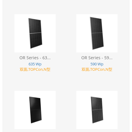
OR Series - 63...
OR Series - 59...
635 Wp
590 Wp
双面,TOPCon,N型
双面,TOPCon,N型