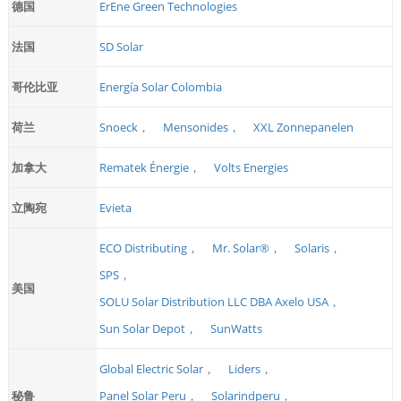
德国
ErEne Green Technologies
法国
SD Solar
哥伦比亚
Energía Solar Colombia
荷兰
Snoeck，
Mensonides，
XXL Zonnepanelen
加拿大
Rematek Énergie，
Volts Energies
立陶宛
Evieta
ECO Distributing，
Mr. Solar®，
Solaris，
SPS，
美国
SOLU Solar Distribution LLC DBA Axelo USA，
Sun Solar Depot，
SunWatts
Global Electric Solar，
Liders，
秘鲁
Panel Solar Peru，
Solarindperu，