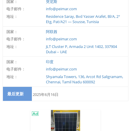
国家：
突尼斯
电子邮件：
info@peimar.com
地址：
Residence Saray, Bvd Yasser Arafet, Bl/A, 2°
Etg, Pat/A21 — Sousse, Tunisia
国家：
阿联酋
电子邮件：
info@peimar.com
地址：
JLT Cluster P, Armada 2 Unit 1402, 337904
Dubai – UAE
国家：
印度
电子邮件：
info@peimar.com
地址：
Shyamala Towers, 136, Arcot Rd Saligramam,
Chennai, Tamil Nadu 600092
最后更新
2025年6月16日