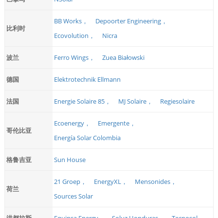
BB Works，
Depoorter Engineering，
比利时
Ecovolution，
Nicra
波兰
Ferro Wings，
Zuea Białowski
德国
Elektrotechnik Ellmann
法国
Energie Solaire 85，
MJ Solaire，
Regiesolaire
Ecoenergy，
Emergente，
哥伦比亚
Energía Solar Colombia
格鲁吉亚
Sun House
21 Groep，
EnergyXL，
Mensonides，
荷兰
Sources Solar
洪都拉斯
Equinsa Energy，
Soluz Honduras，
Tecnosol