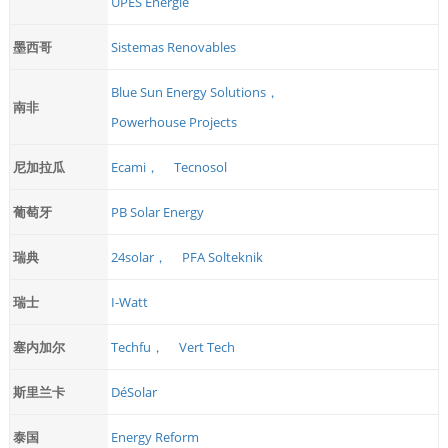
UPES Energie
墨西哥
Sistemas Renovables
Blue Sun Energy Solutions，
南非
Powerhouse Projects
尼加拉瓜
Ecami，
Tecnosol
葡萄牙
PB Solar Energy
瑞典
24solar，
PFA Solteknik
瑞士
I-Watt
塞内加尔
Techfu，
Vert Tech
斯里兰卡
DéSolar
泰国
Energy Reform