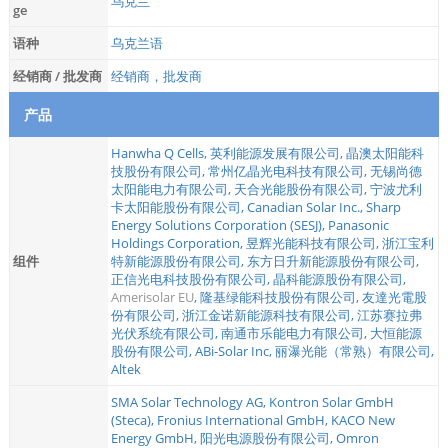
乌克兰
ge
语种
乌克兰语
经销商 / 批发商
经销商，批发商
产品
Hanwha Q Cells
,
英利能源发展有限公司
,
晶澳太阳能科
技股份有限公司
,
常州亿晶光电科技有限公司
,
无锡尚德
太阳能电力有限公司
,
天合光能股份有限公司
,
宁波尤利
卡太阳能股份有限公司
,
Canadian Solar Inc.
,
Sharp
Energy Solutions Corporation (SESJ)
,
Panasonic
Holdings Corporation
,
昱辉光能科技有限公司
,
浙江宝利
组件
特新能源股份有限公司
,
东方日升新能源股份有限公司
,
正信光电科技股份有限公司
,
晶科能源股份有限公司
,
Amerisolar EU
,
隆基绿能科技股份有限公司
,
友達光電股
份有限公司
,
浙江金诺新能源科技有限公司
,
江苏赛拉弗
光伏系统有限公司
,
南通市乐能电力有限公司
,
大恒能源
股份有限公司
,
ABi-Solar Inc
,
丽瀑光能（常熟）有限公司
,
Altek
SMA Solar Technology AG
,
Kontron Solar GmbH
(Steca)
,
Fronius International GmbH
,
KACO New
Energy GmbH
,
阳光电源股份有限公司
,
Omron