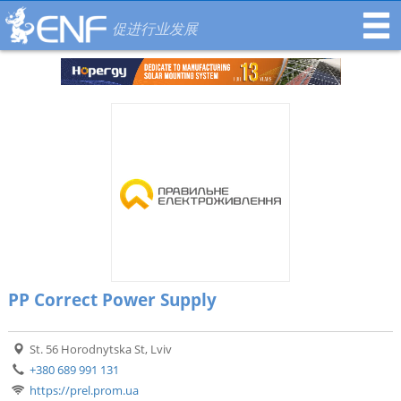
促进行业发展
PP Correct Power Supply
St. 56 Horodnytska St, Lviv
+380 689 991 131
https://prel.prom.ua