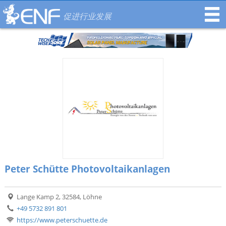
促进行业发展
Peter Schütte Photovoltaikanlagen
Lange Kamp 2, 32584, Löhne
+49 5732 891 801
https://www.peterschuette.de