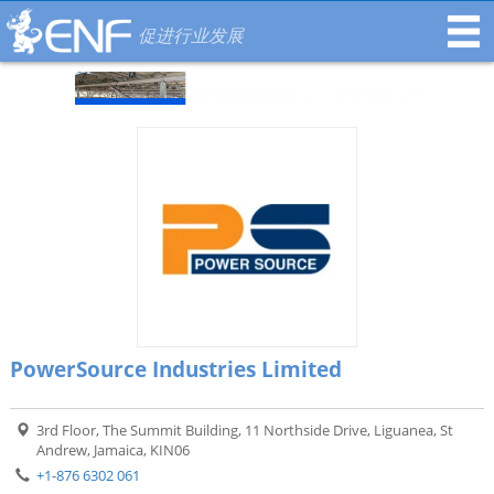
促进行业发展
PowerSource Industries Limited
3rd Floor, The Summit Building, 11 Northside Drive, Liguanea, St
Andrew, Jamaica, KIN06
+1-876 6302 061