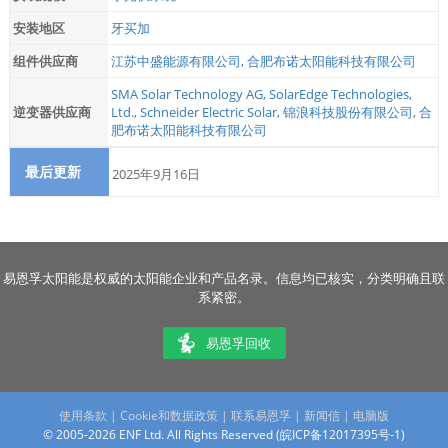
安装地区
牙买加
组件供应商
江苏中盛能源有限公司
,
合肥布诺太阳能科技有限公司
SMA Solar Technology AG
,
SolarEdge Technologies,
逆变器供应商
Ltd.
,
Schneider Electric Solar
,
锦浪科技股份有限公司
,
合
肥布诺太阳能科技有限公司
最后更新
2025年9月16日
易恩孚太阳能是权威的太阳能企业和产品名录。信息均已核实，分类明确且联
系紧密。
易恩孚回收
使用条款
|
Cookie和数据政策
|
联系易恩孚
|
新闻信
|
电脑版
© 2005-2026 ENF Ltd. All Rights Reserved (
皖ICP备12017395号-1
)