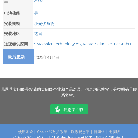
2007
于
电池储能
是
安装规模
小光伏系统
安装地区
德国
逆变器供应商
SMA Solar Technology AG
,
Kostal Solar Electric GmbH
最后更新
2025年4月4日
易恩孚太阳能是权威的太阳能企业和产品名录。信息均已核实，分类明确且联
系紧密。
易恩孚回收
使用条款
|
Cookie和数据政策
|
联系易恩孚
|
新闻信
|
电脑版
© 2005-2026 ENF Ltd. All Rights Reserved (
皖ICP备12017395号-1
)