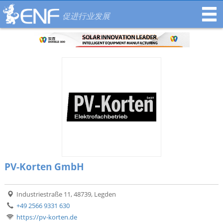
促进行业发展
PV-Korten GmbH
Industriestraße 11, 48739, Legden
+49 2566 9331 630
https://pv-korten.de