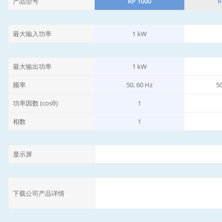
产品型号
RP 1000
R
最大输入功率
1 kW
最大输出功率
1 kW
频率
50, 60 Hz
50
功率因数 (cosθ)
1
相数
1
显示屏
下载公司产品详情