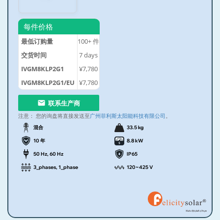
每件价格
最低订购量
100+
件
交货时间
7
days
IVGM8KLP2G1
¥7,780
IVGM8KLP2G1/EU
¥7,780
联系生产商
注意：
您的询盘将直接发送至
广州菲利斯太阳能科技有限公司
。
混合
33.5 kg
10 年
8.8 kW
50 Hz, 60 Hz
IP65
3_phases, 1_phase
120~425 V