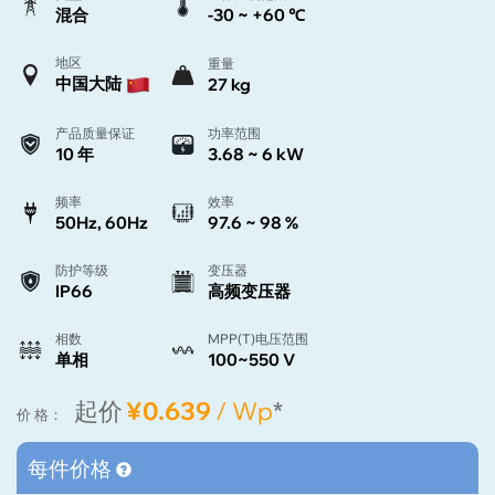
混合
-30 ~ +60 ℃
地区
重量
中国大陆
27 kg
产品质量保证
功率范围
10 年
3.68 ~ 6 kW
频率
效率
50Hz, 60Hz
97.6 ~ 98 %
防护等级
变压器
IP66
高频变压器
相数
MPP(T)电压范围
单相
100~550 V
起价
¥0.639
/ Wp
*
价 格：
每件价格