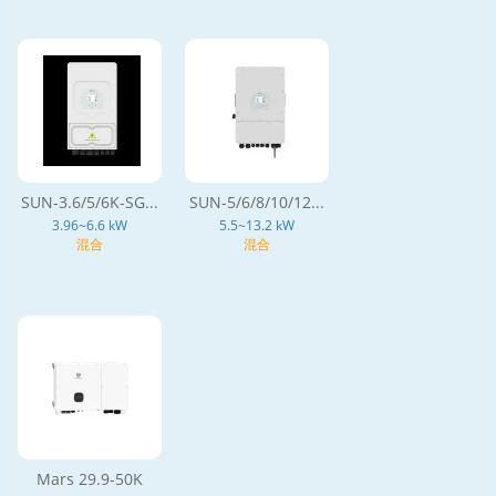
SUN-3.6/5/6K-SG...
SUN-5/6/8/10/12...
3.96~6.6 kW
5.5~13.2 kW
混合
混合
Mars 29.9-50K