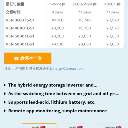
最低订购量
1-1999
件
2000-3999
件
4000+
件
交货时间
4
days
71
days
71
days
VEN 3680TS-S1
¥4,160
¥3,740
¥3,540
VEN 4000TL-S1
¥4,200
¥3,780
¥3,570
VEN 5000TL-S1
¥4,280
¥3,850
¥3,630
VEN 6000TL-S1
¥4,510
¥4,060
¥3,830
联系生产商
注意：
您的询盘将直接发送至
Zonergy Corporation
。
The hybrid energy storage inverter and
photovoltaic inverter facilitate easy and fast
As the switching time between on-grid and off-grid
installation.
is less than 10 ms, the load is therefore continuously
Supports lead-acid, lithium battery, etc.
supplied.
Remote app monitoring, simple maintenance