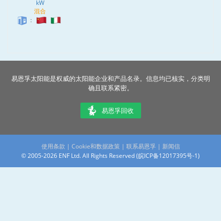
kW
混合
：
易恩孚太阳能是权威的太阳能企业和产品名录。信息均已核实，分类明
确且联系紧密。
易恩孚回收
使用条款
|
Cookie和数据政策
|
联系易恩孚
|
新闻信
© 2005-2026 ENF Ltd. All Rights Reserved (
皖ICP备12017395号-1
)