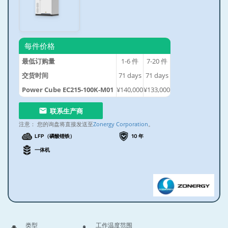
每件价格
最低订购量
1-6
件
7-20
件
交货时间
71
days
71
days
Power Cube EC215-100K-M01
¥140,000
¥133,000
联系生产商
注意：
您的询盘将直接发送至
Zonergy Corporation
。
LFP（磷酸锂铁）
10 年
一体机
类型
工作温度范围