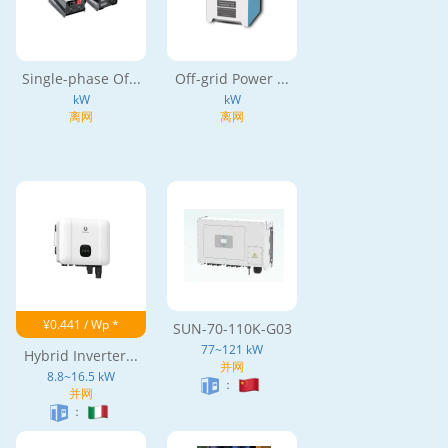
Single-phase Of...
Off-grid Power ...
kW
kW
离网
离网
¥0.441 / Wp *
SUN-70-110K-G03
77~121 kW
Hybrid Inverter...
并网
8.8~16.5 kW
：
并网
：