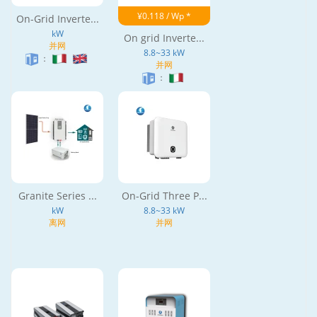
¥0.118 / Wp *
On-Grid Inverte...
kW
On grid Inverte...
并网
8.8~33 kW
：
并网
：
Granite Series ...
On-Grid Three P...
kW
8.8~33 kW
离网
并网