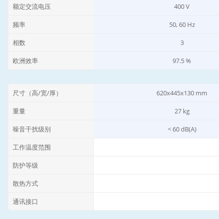
额定交流电压
400 V
频率
50, 60 Hz
相数
3
欧洲效率
97.5 %
尺寸（高/宽/厚）
620x445x130 mm
重量
27 kg
噪音干扰级别
< 60 dB(A)
工作温度范围
防护等级
散热方式
通讯接口