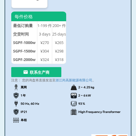
每件价格
最低订购量
1-199
件
200+
件
交货时间
3
days
25
days
SGPF-1000w
¥270
¥265
SGPF-1500w
¥304
¥298
SGPF-2000w
¥324
¥318
联系生产商
注意：
您的询盘将直接发送至
浙江尚高新能源有限公司
。
离网
2 ~ 4.25 kg
1 年
2 ~ 6 kW
50 Hz, 60 Hz
93 %
IP21
High Frequency-Transformer
单相