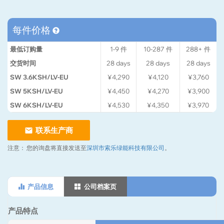
每件价格
最低订购量
1-9
件
10-287
件
288+
件
交货时间
28
days
28
days
28
days
SW 3.6KSH/LV-EU
¥4,290
¥4,120
¥3,760
SW 5KSH/LV-EU
¥4,450
¥4,270
¥3,900
SW 6KSH/LV-EU
¥4,530
¥4,350
¥3,970
联系生产商
注意：
您的询盘将直接发送至
深圳市索乐绿能科技有限公司
。
产品信息
公司档案页
产品特点