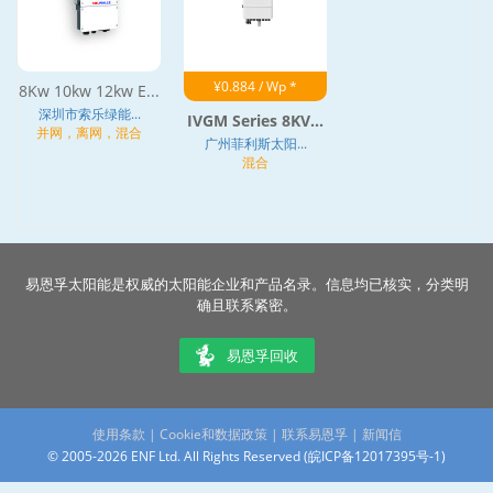
¥0.884 / Wp *
8Kw 10kw 12kw E...
深圳市索乐绿能...
IVGM Series 8KV...
并网，离网，混合
广州菲利斯太阳...
混合
易恩孚太阳能是权威的太阳能企业和产品名录。信息均已核实，分类明
确且联系紧密。
易恩孚回收
使用条款
|
Cookie和数据政策
|
联系易恩孚
|
新闻信
© 2005-2026 ENF Ltd. All Rights Reserved (
皖ICP备12017395号-1
)