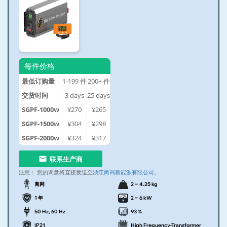
每件价格
最低订购量
1-199
件
200+
件
交货时间
3
days
25
days
SGPF-1000w
¥270
¥265
SGPF-1500w
¥304
¥298
SGPF-2000w
¥324
¥317
联系生产商
注意：
您的询盘将直接发送至
浙江尚高新能源有限公司
。
离网
2 ~ 4.25 kg
1 年
2 ~ 6 kW
50 Hz, 60 Hz
93 %
IP21
High Frequency-Transformer