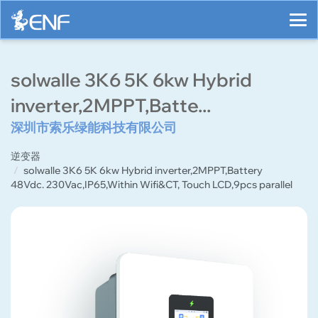
solwalle 3K6 5K 6kw Hybrid
inverter,2MPPT,Batte...
深圳市索乐绿能科技有限公司
逆变器
solwalle 3K6 5K 6kw Hybrid inverter,2MPPT,Battery
48Vdc. 230Vac,IP65,Within Wifi&CT, Touch LCD,9pcs parallel