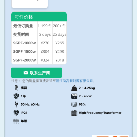
每件价格
最低订购量
1-199
件
200+
件
交货时间
3
days
25
days
SGPF-1000w
¥270
¥265
SGPF-1500w
¥304
¥298
SGPF-2000w
¥324
¥318
联系生产商
注意：
您的询盘将直接发送至
浙江尚高新能源有限公司
。
离网
2 ~ 4.25 kg
1 年
2 ~ 6 kW
50 Hz, 60 Hz
93 %
IP21
High Frequency-Transformer
单相