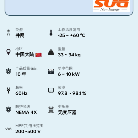
类型
工作温度范围
并网
-25 ~ +60 ℃
地区
重量
中国大陆
33 ~ 34 kg
产品质量保证
功率范围
10 年
6 ~ 10 kW
频率
效率
60Hz
97.8 ~ 98.1 %
防护等级
变压器
NEMA 4X
无变压器
MPP(T)电压范围
200~500 V