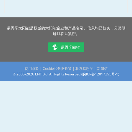
易恩孚太阳能是权威的太阳能企业和产品名录。信息均已核实，分类明
确且联系紧密。
易恩孚回收
使用条款
|
Cookie和数据政策
|
联系易恩孚
|
新闻信
© 2005-2026 ENF Ltd. All Rights Reserved (
皖ICP备12017395号-1
)