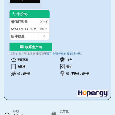
每件价格
最低订购量
100+
件
SYSTEM TYPE-M
¥405
组件数量
4
联系生产商
注意：
您的询盘将直接发送至
厦门华谱光电科技有限公司
。
平面屋顶
15 年
有边框
横向
铝，镀锌钢
铝，不锈钢，镀锌钢
类型
风荷载