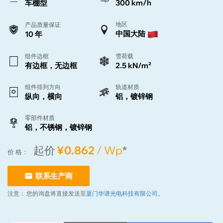
车棚型
300 km/h
地区
产品质量保证
中国大陆
10 年
组件边框
雪荷载
有边框，无边框
2.5 kN/m²
组件排列方向
轨道材质
纵向，横向
铝，镀锌钢
零部件材质
铝，不锈钢，镀锌钢
起价
¥0.862
/ Wp
*
价 格：
联系生产商
注意：
您的询盘将直接发送至
厦门华谱光电科技有限公司
。