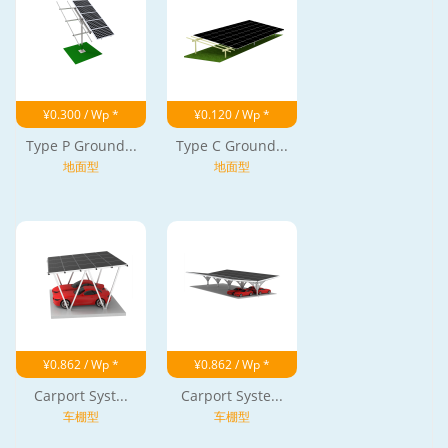
¥0.300 / Wp *
¥0.120 / Wp *
Type P Ground...
Type C Ground...
地面型
地面型
¥0.862 / Wp *
¥0.862 / Wp *
Carport Syst...
Carport Syste...
车棚型
车棚型