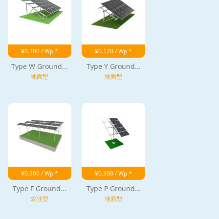
¥0.300 / Wp *
¥0.120 / Wp *
Type W Ground...
Type Y Ground...
地面型
地面型
¥0.300 / Wp *
¥0.300 / Wp *
Type F Ground...
Type P Ground...
农业型
地面型