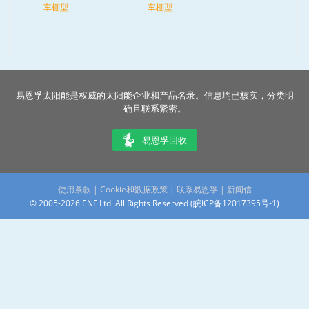
车棚型
车棚型
易恩孚太阳能是权威的太阳能企业和产品名录。信息均已核实，分类明
确且联系紧密。
易恩孚回收
使用条款
|
Cookie和数据政策
|
联系易恩孚
|
新闻信
© 2005-2026 ENF Ltd. All Rights Reserved (
皖ICP备12017395号-1
)