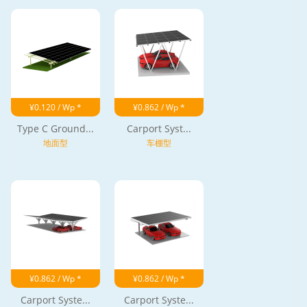
¥0.120 / Wp *
¥0.862 / Wp *
Type C Ground...
Carport Syst...
地面型
车棚型
¥0.862 / Wp *
¥0.862 / Wp *
Carport Syste...
Carport Syste...