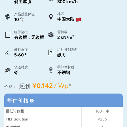
斜面屋顶
300 km/h
地区
产品质量保证
中国大陆
10 年
组件边框
雪荷载
有边框，无边框
2 kN/m²
倾斜角度
组件排列方向
5-60 °
纵向
轨道材质
零部件材质
铝
不锈钢
起价
¥0.142
/ Wp
*
价 格：
每件价格
最低订购量
100+
件
TILT Solution
¥256