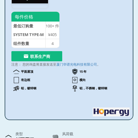
每件价格
最低订购量
100+
件
SYSTEM TYPE-M
¥405
组件数量
4
联系生产商
注意：
您的询盘将直接发送至
厦门华谱光电科技有限公司
。
平面屋顶
15 年
有边框
横向
铝，镀锌钢
铝，不锈钢，镀锌钢
类型
风荷载