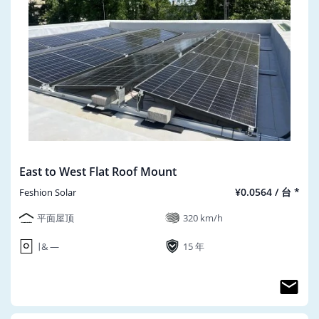
East to West Flat Roof Mount
¥0.0564 / 台 *
Feshion Solar
平面屋顶
320 km/h
∣ & ―
15 年