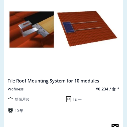
Tile Roof Mounting System for 10 modules
¥0.234 / 台 *
Profiness
斜面屋顶
∣ & ―
10 年