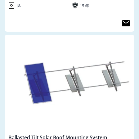
∣ & ―
15 年
Ballasted Tilt Solar Roof Mounting System