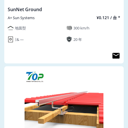
SunNet Ground
¥0.121 / 台 *
A+ Sun Systems
地面型
300 km/h
∣ & ―
20 年