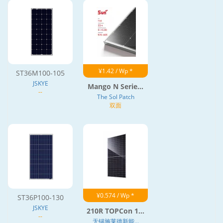
¥1.42 / Wp *
ST36M100-105
JSKYE
Mango N Serie...
--
The Sol Patch
双面
¥0.574 / Wp *
ST36P100-130
JSKYE
210R TOPCon 1...
--
无锡施莱德新能...