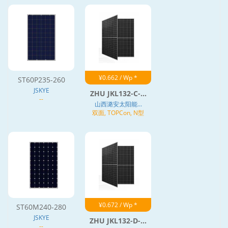
¥0.662 / Wp *
ST60P235-260
JSKYE
ZHU JKL132-C-...
--
山西潞安太阳能...
双面, TOPCon, N型
¥0.672 / Wp *
ST60M240-280
JSKYE
ZHU JKL132-D-...
--