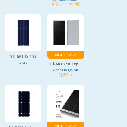
双面, TOPCon, N型
¥0.928 / Wp *
ST36P135-155
JSKYE
Hi-MO X10 Exp...
--
Green Energy Su...
背接触式
¥0.975 / Wp *