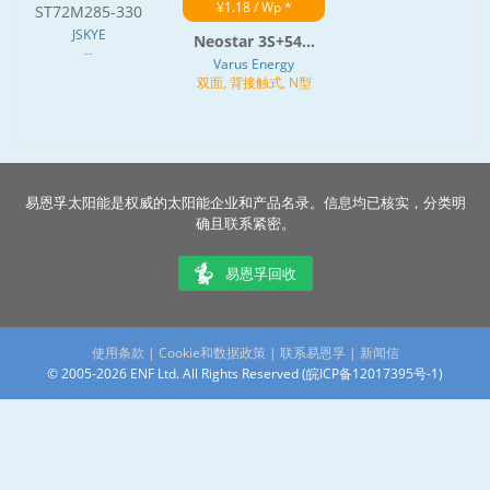
¥1.18 / Wp *
ST72M285-330
JSKYE
Neostar 3S+54...
--
Varus Energy
双面, 背接触式, N型
易恩孚太阳能是权威的太阳能企业和产品名录。信息均已核实，分类明
确且联系紧密。
易恩孚回收
使用条款
|
Cookie和数据政策
|
联系易恩孚
|
新闻信
© 2005-2026 ENF Ltd. All Rights Reserved (
皖ICP备12017395号-1
)