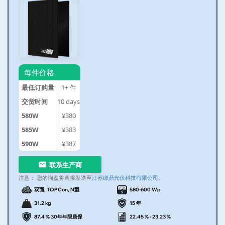
每件价格
最低订购量
1+
件
交货时间
10
days
580W
¥380
585W
¥383
590W
¥387
联系生产商
注意：
您的询盘将直接发送至
江苏绿鼎光伏科技有限公司
。
双面, TOPCon, N型
580-600 Wp
31.2 kg
15 年
87.4 % 30年年限质保
22.45 % - 23.23 %