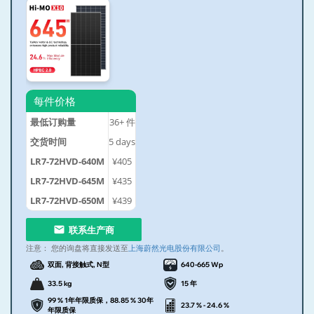
每件价格
最低订购量
36+
件
交货时间
5
days
LR7-72HVD-640M
¥405
LR7-72HVD-645M
¥435
LR7-72HVD-650M
¥439
联系生产商
注意：
您的询盘将直接发送至
上海蔚然光电股份有限公司
。
双面, 背接触式, N型
640-665 Wp
33.5 kg
15 年
99 % 1年年限质保，88.85 % 30年
23.7 % - 24.6 %
年限质保