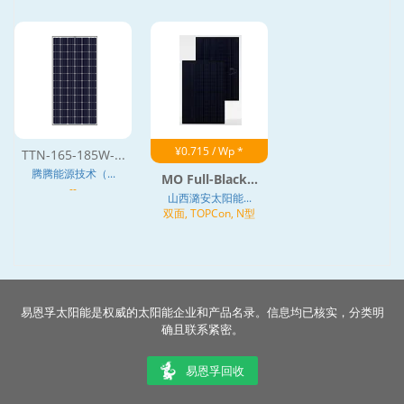
¥0.715 / Wp *
TTN-165-185W-...
腾腾能源技术（...
MO Full-Black...
--
山西潞安太阳能...
双面, TOPCon, N型
易恩孚太阳能是权威的太阳能企业和产品名录。信息均已核实，分类明
确且联系紧密。
易恩孚回收