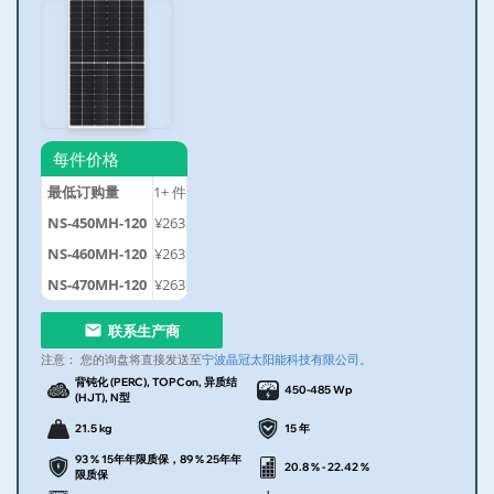
每件价格
最低订购量
1+
件
NS-450MH-120
¥263
NS-460MH-120
¥263
NS-470MH-120
¥263
联系生产商
注意：
您的询盘将直接发送至
宁波晶冠太阳能科技有限公司
。
背钝化 (PERC), TOPCon, 异质结
450-485 Wp
(HJT), N型
21.5 kg
15 年
93 % 15年年限质保，89 % 25年年
20.8 % - 22.42 %
限质保