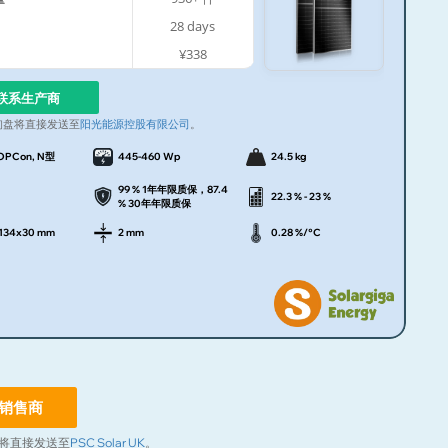
28
days
¥338
联系生产商
询盘将直接发送至
阳光能源控股有限公司
。
OPCon, N型
445-460 Wp
24.5 kg
99 % 1年年限质保，87.4
22.3 % - 23 %
% 30年年限质保
1134x30 mm
2 mm
0.28 %/°C
销售商
将直接发送至
PSC Solar UK
。