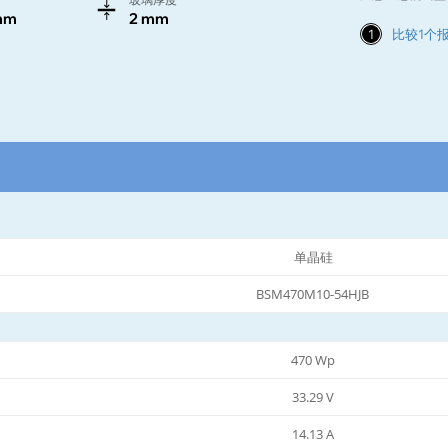
mm
2 mm
1
比较1个
单晶硅
BSM470M10-54HJB
470 Wp
33.29 V
14.13 A