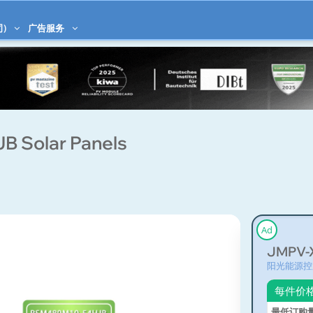
司)
广告服务
 Solar Panels
Ad
JMPV-
阳光能源控
每件价
最低订购