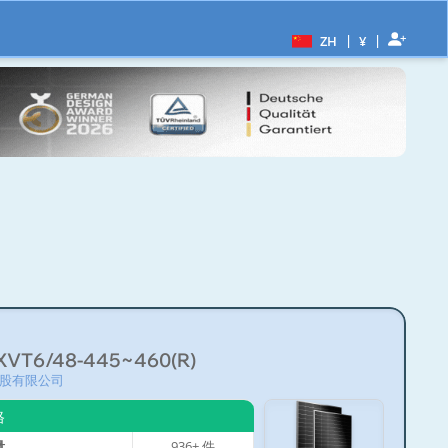
|
|
ZH
¥
XVT6/48-445~460(R)
股有限公司
格
量
936+
件