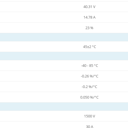
40.31 V
14.78 A
23 %
45±2 °C
-40 - 85 °C
-0.26 %/°C
-0.2 %/°C
0.050 %/°C
1500 V
30 A