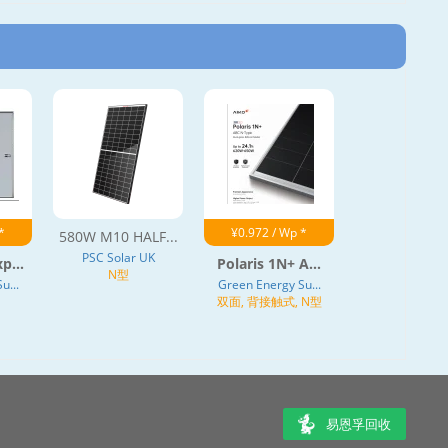
*
¥0.972 / Wp *
580W M10 HALF...
PSC Solar UK
p...
Polaris 1N+ A...
N型
u...
Green Energy Su...
双面, 背接触式, N型
易恩孚回收