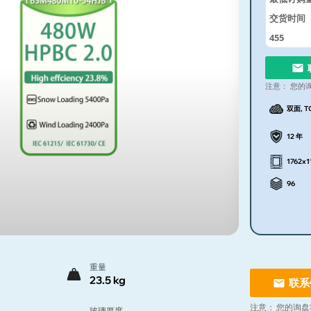
交货时间
455
注意：
您的
双面, T
12 年
1762x
96
重量
23.5 kg
联系
注意：
您的询盘
玻璃厚度