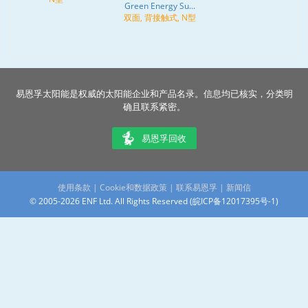
Green Energy Su...
双面, 背接触式, N型
易恩孚太阳能是权威的太阳能企业和产品名录。信息均已核实，分类明
确且联系紧密。
易恩孚回收
使用条款
|
Cookie和数据政策
|
联系易恩孚
|
新闻信
© 2005-2026 ENF Ltd. All Rights Reserved (
皖ICP备12017395号-1
)