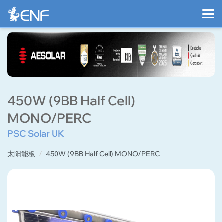
450W (9BB Half Cell)
MONO/PERC
PSC Solar UK
太阳能板
450W (9BB Half Cell) MONO/PERC