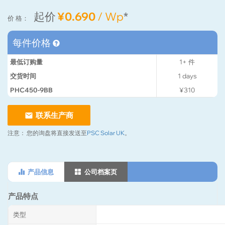
起价
¥0.690
/ Wp
*
价 格：
每件价格
最低订购量
1+
件
交货时间
1
days
PHC450-9BB
¥310
联系生产商
注意：
您的询盘将直接发送至
PSC Solar UK
。
产品信息
公司档案页
产品特点
类型