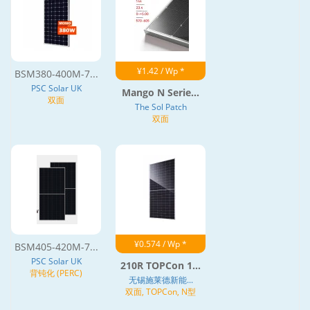
¥1.42 / Wp *
BSM380-400M-7...
PSC Solar UK
Mango N Serie...
双面
The Sol Patch
双面
¥0.574 / Wp *
BSM405-420M-7...
PSC Solar UK
210R TOPCon 1...
背钝化 (PERC)
无锡施莱德新能...
双面, TOPCon, N型