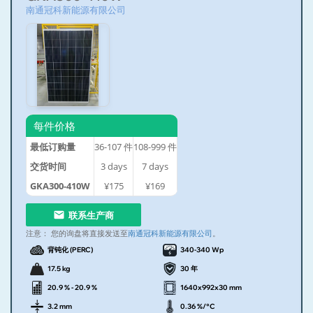
南通冠科新能源有限公司
每件价格
最低订购量
36-107
件
108-999
件
交货时间
3
days
7
days
GKA300-410W
¥175
¥169
联系生产商
注意：
您的询盘将直接发送至
南通冠科新能源有限公司
。
背钝化 (PERC)
340-340 Wp
17.5 kg
30 年
20.9 % - 20.9 %
1640x992x30 mm
3.2 mm
0.36 %/°C