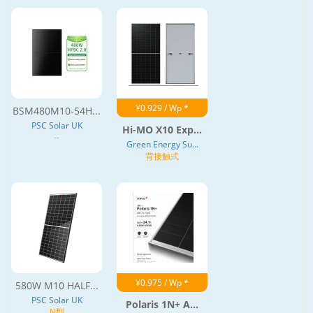
¥0.929 / Wp *
BSM480M10-54H...
PSC Solar UK
Hi-MO X10 Exp...
--
Green Energy Su...
背接触式
¥0.975 / Wp *
580W M10 HALF...
PSC Solar UK
Polaris 1N+ A...
N型