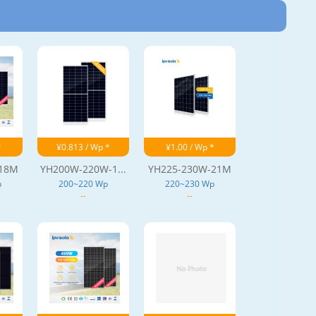
*
¥0.813 / Wp *
¥1.00 / Wp *
-18M
YH200W-220W-1...
YH225-230W-21M
p
200~220 Wp
220~230 Wp
--
--