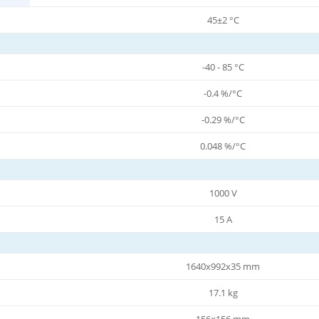
45±2 °C
-40 - 85 °C
-0.4 %/°C
-0.29 %/°C
0.048 %/°C
1000 V
15 A
1640x992x35 mm
17.1 kg
156×156 mm