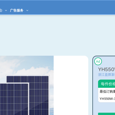
)
广告服务
Ad
YH550
浙江盈辉新
每件价
最低订购
YH550W-