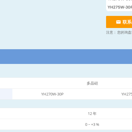
YH275W-30
联系
注意：
您的询盘
多晶硅
YH270W-30P
YH27
12 年
0 ~ +3 %