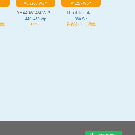
*
¥0.820 / Wp *
¥1.25 / Wp *
...
YH440W-450W-2...
Flexible sola...
440~450 Wp
380 Wp
 柔性
TOPCon
异质结 (HJT), 柔性