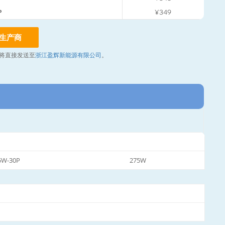
P
¥349
生产商
将直接发送至
浙江盈辉新能源有限公司
。
5W-30P
275W