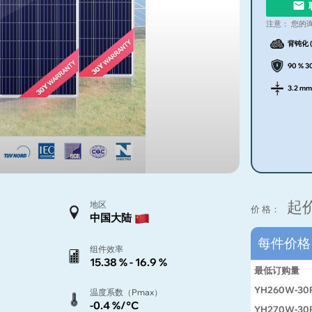
注意：
您的
背钝化 (
90 %
3.2 mm
起
地区
价 格：
中国大陆
每件价
组件效率
15.38 % - 16.9 %
最低订购量
YH260W-30
温度系数（Pmax）
-0.4 %/°C
YH270W-30