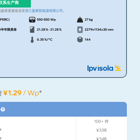
联系生产商
询盘将直接发送至
浙江盈辉新能源有限公司
。
PERC)
550-550 Wp
27 kg
 30年年限质保
21.28 % - 21.28 %
2279x1134x30 mm
0.35 %/°C
144
价
¥1.29
/ Wp
*
格
100+
件
P
¥338
P
¥348