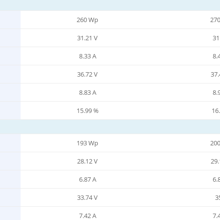
260 Wp
27
31.21 V
31
8.33 A
8.
36.72 V
37.
8.83 A
8.
15.99 %
16
193 Wp
20
28.12 V
29.
6.87 A
6.
33.74 V
3
7.42 A
7.