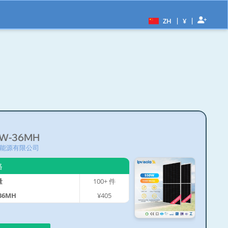
|
|
ZH
¥
W-36MH
能源有限公司
格
量
100+
件
36MH
¥405