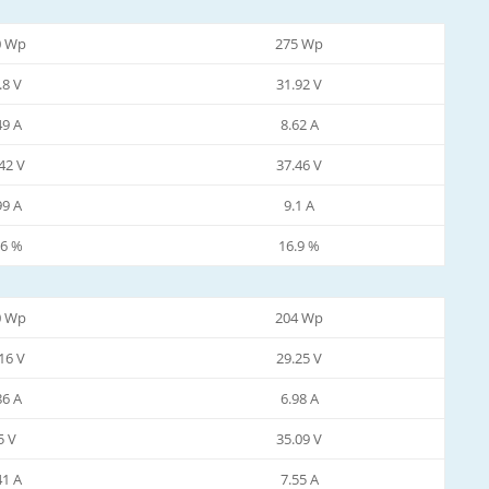
0 Wp
275 Wp
.8 V
31.92 V
49 A
8.62 A
42 V
37.46 V
99 A
9.1 A
.6 %
16.9 %
0 Wp
204 Wp
16 V
29.25 V
86 A
6.98 A
5 V
35.09 V
41 A
7.55 A