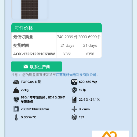
每件价格
最低订购量
740-2999
件
3000-6999
件
交货时间
21
days
21
days
AOX-132G12RHC630W
¥361
¥358
联系生产商
注意：
您的询盘将直接发送至
江苏奥轩光电科技有限公司
。
TOPCon, N型
620-650 Wp
29 kg
12 年
99 % 1年年限质保，87.4 % 30年
22.9 % - 24.1 %
年限质保
2382x1134x30 mm
3.2 mm
0.30 %/°C
132