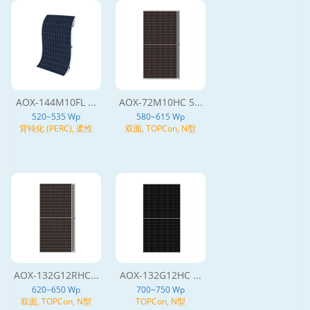
AOX-144M10FL ...
AOX-72M10HC 5...
520~535 Wp
580~615 Wp
背钝化 (PERC), 柔性
双面, TOPCon, N型
AOX-132G12RHC...
AOX-132G12HC ...
620~650 Wp
700~750 Wp
双面, TOPCon, N型
TOPCon, N型