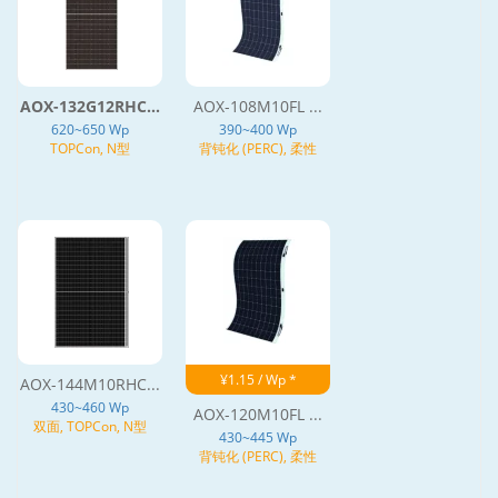
AOX-132G12RHC...
AOX-108M10FL ...
620~650 Wp
390~400 Wp
TOPCon, N型
背钝化 (PERC), 柔性
¥1.15 / Wp *
AOX-144M10RHC...
430~460 Wp
AOX-120M10FL ...
双面, TOPCon, N型
430~445 Wp
背钝化 (PERC), 柔性