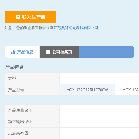
联系生产商
注意：
您的询盘将直接发送至
江苏奥轩光电科技有限公司
。
产品信息
公司档案页
产品特点
类型
产品型号
AOX-132G12RHC700W
AOX-13
产品质量保证
功率输出保证
总衰减率 ⏳