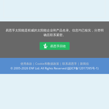
易恩孚太阳能是权威的太阳能企业和产品名录。信息均已核实，分类明
确且联系紧密。
易恩孚回收
使用条款
|
Cookie和数据政策
|
联系易恩孚
|
新闻信
© 2005-2026 ENF Ltd. All Rights Reserved (
皖ICP备12017395号-1
)