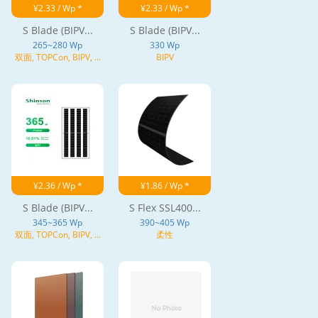
¥2.33 / Wp *
¥2.33 / Wp *
S Blade (BIPV...
S Blade (BIPV...
265~280 Wp
330 Wp
双面, TOPCon, BIPV, N
BIPV
型
¥2.36 / Wp *
¥1.86 / Wp *
S Blade (BIPV...
S Flex SSL400...
345~365 Wp
390~405 Wp
双面, TOPCon, BIPV, N
柔性
型