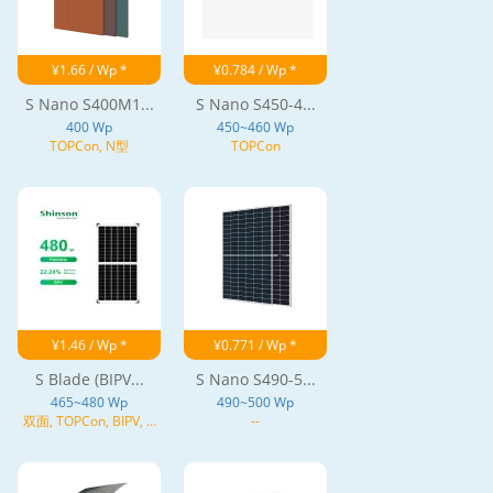
¥1.66 / Wp *
¥0.784 / Wp *
S Nano S400M1...
S Nano S450-4...
400 Wp
450~460 Wp
TOPCon, N型
TOPCon
¥1.46 / Wp *
¥0.771 / Wp *
S Blade (BIPV...
S Nano S490-5...
465~480 Wp
490~500 Wp
双面, TOPCon, BIPV, N
--
型