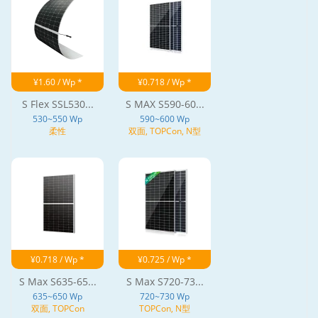
¥1.60 / Wp *
¥0.718 / Wp *
S Flex SSL530...
S MAX S590-60...
530~550 Wp
590~600 Wp
柔性
双面, TOPCon, N型
¥0.718 / Wp *
¥0.725 / Wp *
S Max S635-65...
S Max S720-73...
635~650 Wp
720~730 Wp
双面, TOPCon
TOPCon, N型