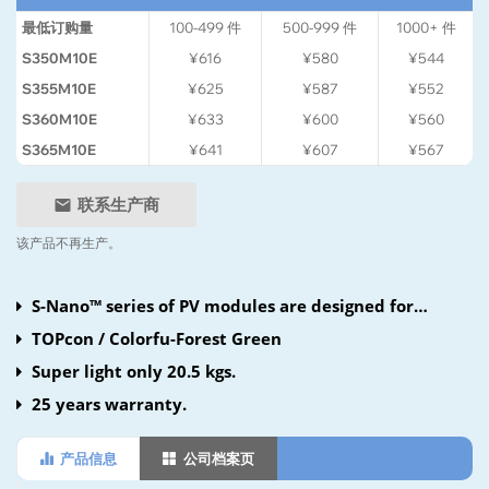
最低订购量
100-499
件
500-999
件
1000+
件
S350M10E
¥616
¥580
¥544
S355M10E
¥625
¥587
¥552
S360M10E
¥633
¥600
¥560
S365M10E
¥641
¥607
¥567
联系生产商
该产品不再生产。
S-Nano™ series of PV modules are designed for
residential and small commercial installations with
TOPcon / Colorfu-Forest Green
compact sizes and aesthetic appearances.
Super light only 20.5 kgs.
25 years warranty.
产品信息
公司档案页