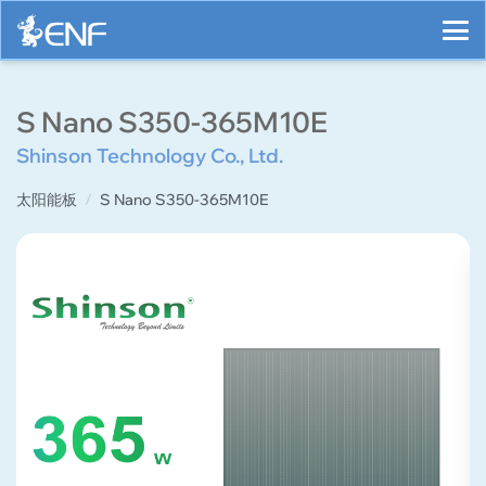
S Nano S350-365M10E
Shinson Technology Co., Ltd.
太阳能板
S Nano S350-365M10E