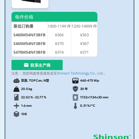
每件价格
最低订购量
1000-1199
件
1200-14999
件
S460M54NF3BFB
¥366
¥363
S465M54NF3BFB
¥370
¥367
S470M54NF3BFB
¥374
¥371
联系生产商
注意：
您的询盘将直接发送至
Shinson Technology Co., Ltd.
。
双面, TOPCon, N型
460-475 Wp
20.5 kg
30 年
22.02 % - 22.77 %
1722x1134x30 mm
1.6 mm
0.31 %/°C
108