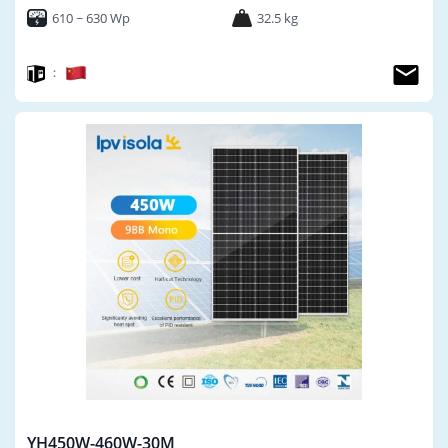
610 ~ 630 Wp
32.5 kg
：
YH450W-460W-30M