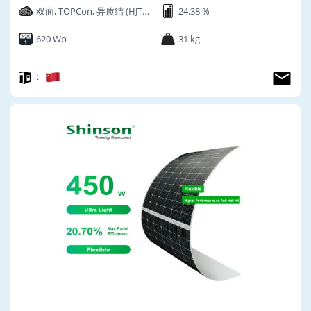
双面, TOPCon, 异质结 (HJT),
24.38 %
N型
620 Wp
31 kg
：