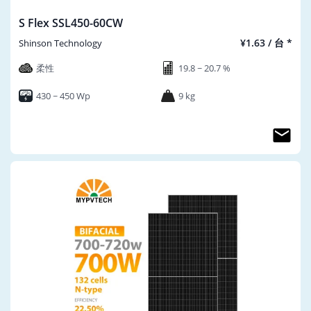
S Flex SSL450-60CW
¥1.63 / 台 *
Shinson Technology
柔性
19.8 ~ 20.7 %
430 ~ 450 Wp
9 kg