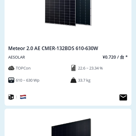
Meteor 2.0 AE CMER-132BDS 610-630W
¥0.720 / 台 *
AESOLAR
TOPCon
22.6 ~ 23.34 %
610 ~ 630 Wp
33.7 kg
：