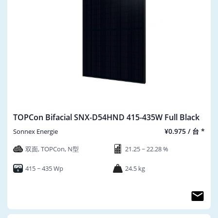
TOPCon Bifacial SNX-D54HND 415-435W Full Black
¥0.975 / 台 *
Sonnex Energie
双面, TOPCon, N型
21.25 ~ 22.28 %
415 ~ 435 Wp
24.5 kg