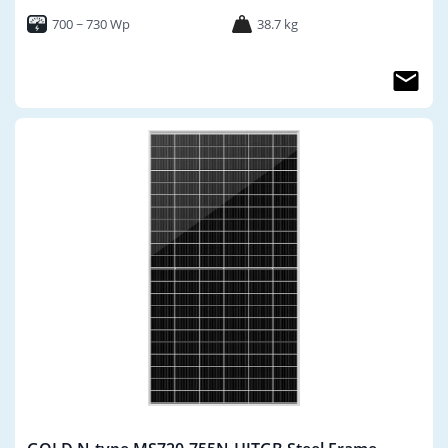
N型
700 ~ 730 Wp
38.7 kg