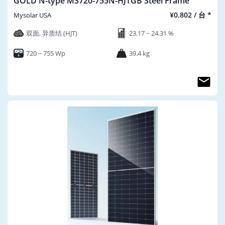
GOLD N-type MS720-755N-HJTGB Steel Frame
¥0.802 / 台 *
Mysolar USA
双面, 异质结 (HJT)
23.17 ~ 24.31 %
720 ~ 755 Wp
39.4 kg