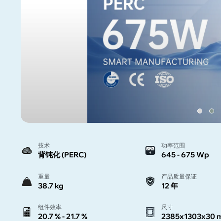
技术
功率范围
背钝化 (PERC)
645 - 675 Wp
重量
产品质量保证
38.7 kg
12 年
组件效率
尺寸
20.7 % - 21.7 %
2385x1303x30