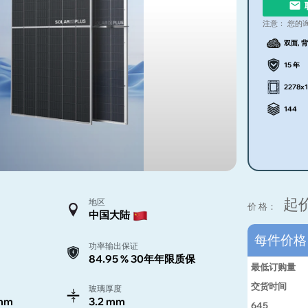
注意：
您的
双面, 背
15 年
2278x
144
起
地区
价 格：
中国大陆
每件价
功率输出保证
84.95 % 30年年限质保
最低订购量
交货时间
玻璃厚度
 mm
3.2 mm
645