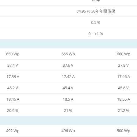
84.95 % 30年年限质保
0.5 %
0 ~ +1 %
650 Wp
655 Wp
660 Wp
37.4 V
37.6 V
37.8 V
17.38 A
17.42 A
17.46 A
45.2 V
45.4 V
45.6 V
18.46 A
18.5 A
18.55 A
20.9 %
21 %
21.2 %
492 Wp
496 Wp
500 Wp