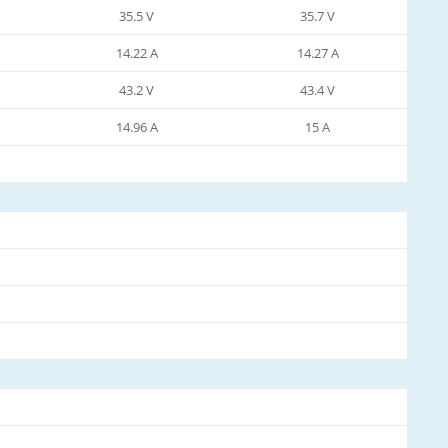
35.5 V
35.7 V
14.22 A
14.27 A
43.2 V
43.4 V
14.96 A
15 A