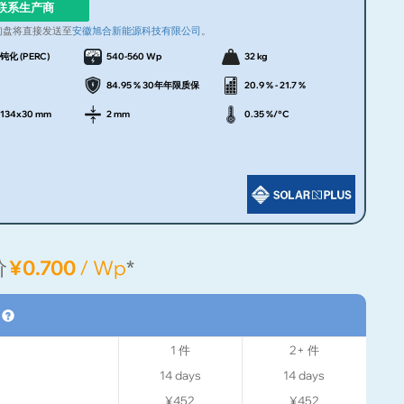
联系生产商
询盘将直接发送至
安徽旭合新能源科技有限公司
。
钝化 (PERC)
540-560 Wp
32 kg
84.95 % 30年年限质保
20.9 % - 21.7 %
1134x30 mm
2 mm
0.35 %/°C
价
¥0.700
/ Wp
*
格
1
件
2+
件
14
days
14
days
¥452
¥452