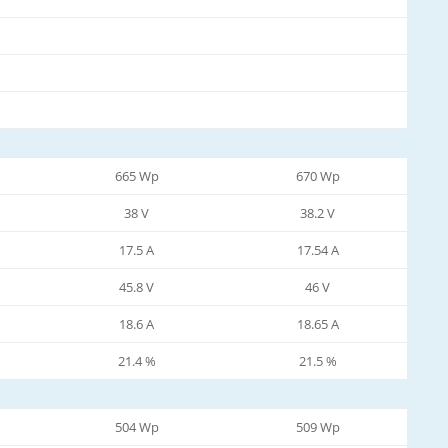
665 Wp
670 Wp
38 V
38.2 V
17.5 A
17.54 A
45.8 V
46 V
18.6 A
18.65 A
21.4 %
21.5 %
504 Wp
509 Wp