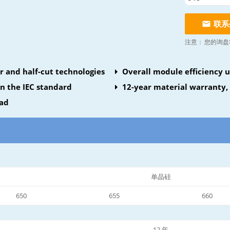
联系
注意：
您的询盘
r and half-cut technologies
Overall module efficiency u
an the IEC standard
12-year material warranty,
oad
单晶硅
650
655
660
12 年