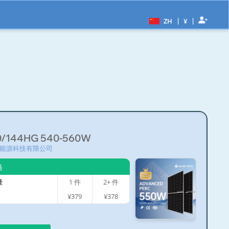
|
|
ZH
¥
0/144HG 540-560W
能源科技有限公司
格
量
1
件
2+
件
¥379
¥378