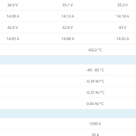
34.9 V
35.1 V
35.3 V
14.09 A
14.13 A
14.18 A
42.6 V
42.8 V
43 V
14.85 A
14.88 A
14.92 A
43±2 °C
-40 - 85 °C
-0.34 %/°C
-0.25 %/°C
0.04 %/°C
1500 V
30 A