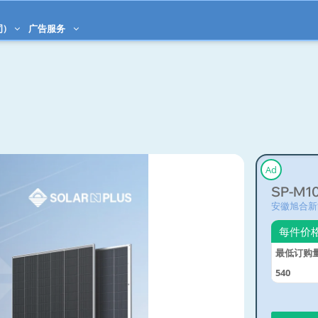
司)
广告服务
Ad
SP-M1
安徽旭合新
每件价
最低订购
540