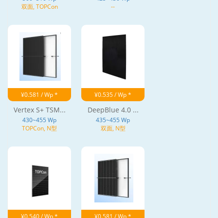
双面, TOPCon
--
¥0.581 / Wp *
¥0.535 / Wp *
Vertex S+ TSM...
DeepBlue 4.0 ...
430~455 Wp
435~455 Wp
TOPCon, N型
双面, N型
¥0.540 / Wp *
¥0.581 / Wp *