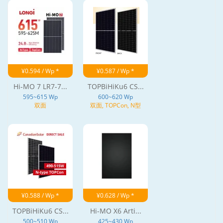
¥0.594 / Wp *
¥0.587 / Wp *
Hi-MO 7 LR7-7...
TOPBiHiKu6 CS...
595~615 Wp
600~620 Wp
双面
双面, TOPCon, N型
¥0.588 / Wp *
¥0.628 / Wp *
TOPBiHiKu6 CS...
Hi-MO X6 Arti...
500~510 Wp
425~430 Wp