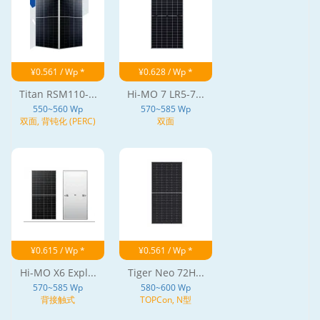
¥0.561 / Wp *
¥0.628 / Wp *
Titan RSM110-...
Hi-MO 7 LR5-7...
550~560 Wp
570~585 Wp
双面, 背钝化 (PERC)
双面
¥0.615 / Wp *
¥0.561 / Wp *
Hi-MO X6 Expl...
Tiger Neo 72H...
570~585 Wp
580~600 Wp
背接触式
TOPCon, N型