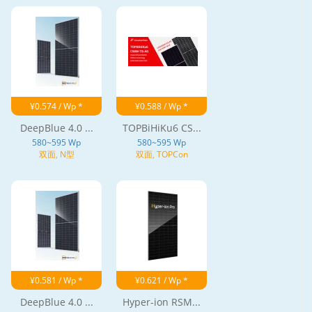
¥0.574 / Wp *
¥0.588 / Wp *
DeepBlue 4.0 ...
TOPBiHiKu6 CS...
580~595 Wp
580~595 Wp
双面, N型
双面, TOPCon
¥0.581 / Wp *
¥0.621 / Wp *
DeepBlue 4.0 ...
Hyper-ion RSM...