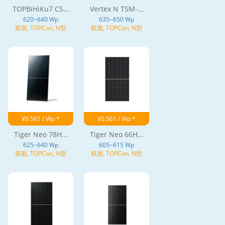
TOPBiHiKu7 CS...
Vertex N TSM-...
620~640 Wp
635~650 Wp
双面, TOPCon, N型
双面, TOPCon, N型
¥0.561 / Wp *
¥0.561 / Wp *
Tiger Neo 78H...
Tiger Neo 66H...
625~640 Wp
605~615 Wp
双面, TOPCon, N型
双面, TOPCon, N型