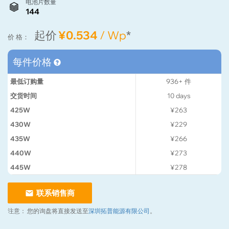
电池片数量
144
起价
¥0.534
/ Wp
*
价 格：
每件价格
最低订购量
936+
件
交货时间
10
days
425W
¥263
430W
¥229
435W
¥266
440W
¥273
445W
¥278
联系销售商
注意：
您的询盘将直接发送至
深圳拓普能源有限公司
。