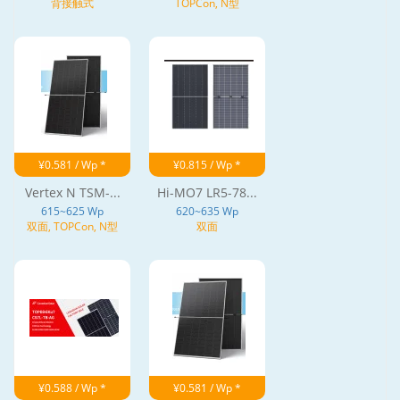
背接触式
TOPCon, N型
¥0.581 / Wp *
¥0.815 / Wp *
Vertex N TSM-...
Hi-MO7 LR5-78...
615~625 Wp
620~635 Wp
双面, TOPCon, N型
双面
¥0.588 / Wp *
¥0.581 / Wp *