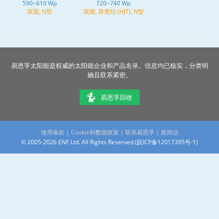
590~610 Wp
720~740 Wp
双面, N型
双面, 异质结 (HJT), N型
易恩孚太阳能是权威的太阳能企业和产品名录。信息均已核实，分类明
确且联系紧密。
易恩孚回收
使用条款
|
Cookie和数据政策
|
联系易恩孚
|
新闻信
© 2005-2026 ENF Ltd. All Rights Reserved (
皖ICP备12017395号-1
)