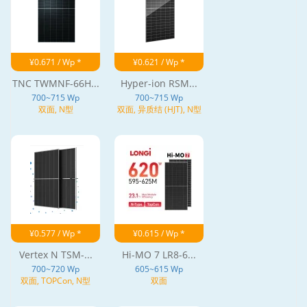
¥0.671 / Wp *
¥0.621 / Wp *
TNC TWMNF-66H...
Hyper-ion RSM...
700~715 Wp
700~715 Wp
双面, N型
双面, 异质结 (HJT), N型
¥0.577 / Wp *
¥0.615 / Wp *
Vertex N TSM-...
Hi-MO 7 LR8-6...
700~720 Wp
605~615 Wp
双面, TOPCon, N型
双面