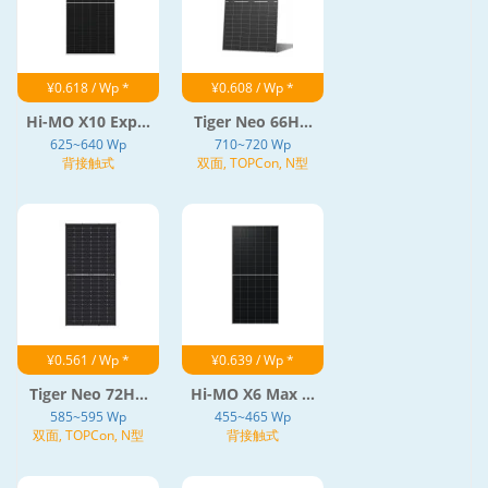
¥0.618 / Wp *
¥0.608 / Wp *
Hi-MO X10 Exp...
Tiger Neo 66H...
625~640 Wp
710~720 Wp
背接触式
双面, TOPCon, N型
¥0.561 / Wp *
¥0.639 / Wp *
Tiger Neo 72H...
Hi-MO X6 Max ...
585~595 Wp
455~465 Wp
双面, TOPCon, N型
背接触式