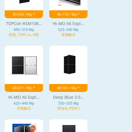
¥0.540 / Wp *
¥0.710 / Wp *
TOPCon RSM108...
Hi-MO X6 Expl...
495~510 Wp
525~540 Wp
双面, TOPCon, N型
背接触式
¥0.671 / Wp *
¥0.561 / Wp *
Hi-MO X6 Expl...
Deep Blue 3.0...
425~440 Wp
550~555 Wp
背接触式
背钝化 (PERC)