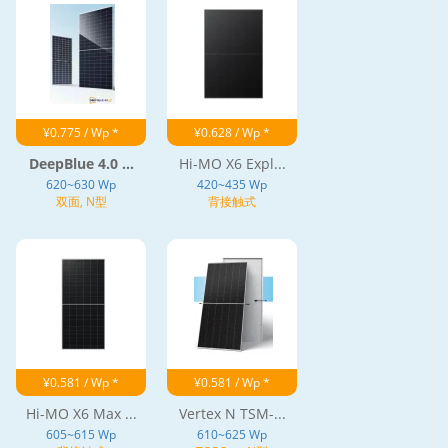
¥0.775 / Wp *
¥0.628 / Wp *
DeepBlue 4.0 ...
Hi-MO X6 Expl...
620~630 Wp
420~435 Wp
双面, N型
背接触式
¥0.581 / Wp *
¥0.581 / Wp *
Hi-MO X6 Max ...
Vertex N TSM-...
605~615 Wp
610~625 Wp