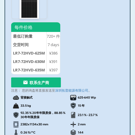
每件价格
最低订购量
720+
件
交货时间
7
days
LR7-72HVD-625M
¥386
LR7-72HVD-630M
¥391
LR7-72HVD-635M
¥397
联系生产商
注意：
您的询盘将直接发送至
深圳拓普能源有限公司
。
背接触式
625-640 Wp
33.5 kg
15 年
92.35 % 20年年限质保，88.85 %
23.1 % - 23.7 %
30年年限质保
2382x1134x30 mm
2 mm
0.26 %/°C
144