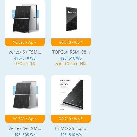
¥0.587 / Wp *
¥0.540 / Wp *
Vertex S+ TSM...
TOPCon RSM108...
495~510 Wp
495~510 Wp
TOPCon, N型
双面, TOPCon, N型
¥0.580 / Wp *
¥0.710 / Wp *
Vertex S+ TSM...
Hi-MO X6 Expl...
495~505 Wp
525~540 Wp