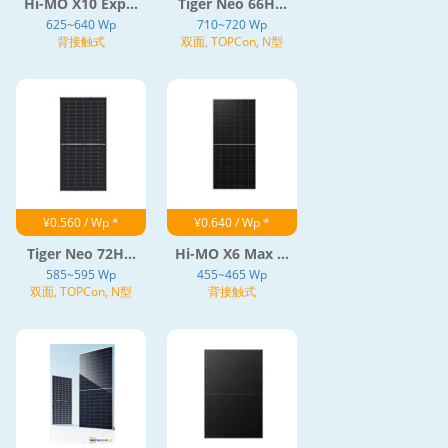
Hi-MO X10 Exp...
Tiger Neo 66H...
625~640 Wp
710~720 Wp
背接触式
双面, TOPCon, N型
¥0.560 / Wp *
¥0.640 / Wp *
Tiger Neo 72H...
Hi-MO X6 Max ...
585~595 Wp
455~465 Wp
双面, TOPCon, N型
背接触式