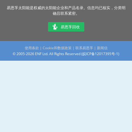
易恩孚太阳能是权威的太阳能企业和产品名录。信息均已核实，分类明
确且联系紧密。
易恩孚回收
使用条款
|
Cookie和数据政策
|
联系易恩孚
|
新闻信
© 2005-2026 ENF Ltd. All Rights Reserved (
皖ICP备12017395号-1
)