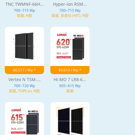
TNC TWMNF-66H...
Hyper-ion RSM...
700~715 Wp
700~715 Wp
双面, N型
双面, 异质结 (HJT), N型
¥0.577 / Wp *
¥0.614 / Wp *
Vertex N TSM-...
Hi-MO 7 LR8-6...
700~720 Wp
605~615 Wp
双面, TOPCon, N型
双面