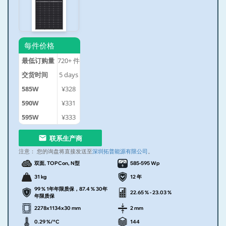
每件价格
最低订购量
720+
件
交货时间
5
days
585W
¥328
590W
¥331
595W
¥333
联系生产商
注意：
您的询盘将直接发送至
深圳拓普能源有限公司
。
双面, TOPCon, N型
585-595 Wp
31 kg
12 年
99 % 1年年限质保，87.4 % 30年
22.65 % - 23.03 %
年限质保
2278x1134x30 mm
2 mm
0.29 %/°C
144