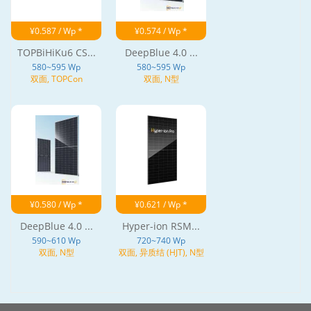
¥0.587 / Wp *
¥0.574 / Wp *
TOPBiHiKu6 CS...
DeepBlue 4.0 ...
580~595 Wp
580~595 Wp
双面, TOPCon
双面, N型
¥0.580 / Wp *
¥0.621 / Wp *
DeepBlue 4.0 ...
Hyper-ion RSM...
590~610 Wp
720~740 Wp
双面, N型
双面, 异质结 (HJT), N型