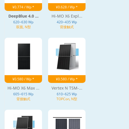
¥0.774 / Wp *
¥0.628 / Wp *
DeepBlue 4.0 ...
Hi-MO X6 Expl...
620~630 Wp
420~435 Wp
双面, N型
背接触式
¥0.580 / Wp *
¥0.580 / Wp *
Hi-MO X6 Max ...
Vertex N TSM-...
605~615 Wp
610~625 Wp
背接触式
TOPCon, N型