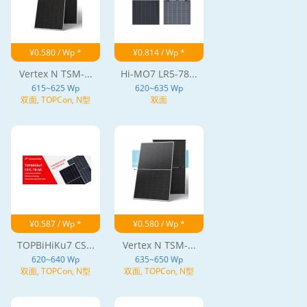
¥0.580 / Wp *
¥0.814 / Wp *
Vertex N TSM-...
Hi-MO7 LR5-78...
615~625 Wp
620~635 Wp
双面, TOPCon, N型
双面
¥0.587 / Wp *
¥0.580 / Wp *
TOPBiHiKu7 CS...
Vertex N TSM-...
620~640 Wp
635~650 Wp
双面, TOPCon, N型
双面, TOPCon, N型