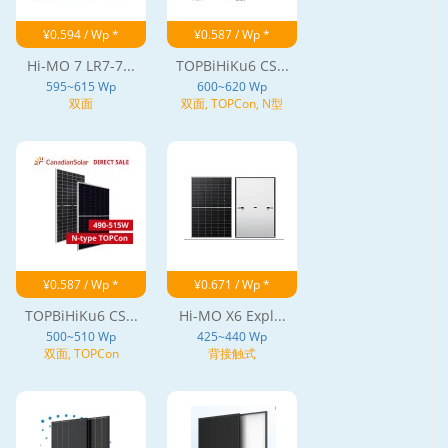
¥0.594 / Wp *
¥0.587 / Wp *
Hi-MO 7 LR7-7...
TOPBiHiKu6 CS...
595~615 Wp
600~620 Wp
双面
双面, TOPCon, N型
¥0.587 / Wp *
¥0.671 / Wp *
TOPBiHiKu6 CS...
Hi-MO X6 Expl...
500~510 Wp
425~440 Wp
双面, TOPCon
背接触式