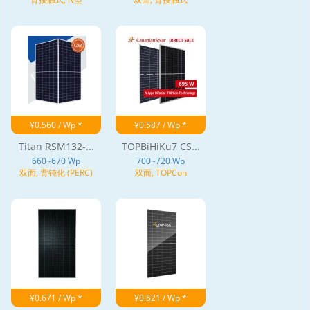
¥0.560 / Wp *
¥0.587 / Wp *
Titan RSM132-...
TOPBiHiKu7 CS...
660~670 Wp
700~720 Wp
双面, 背钝化 (PERC)
双面, TOPCon
¥0.671 / Wp *
¥0.621 / Wp *