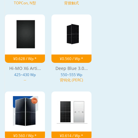
TOPCon, N型
背接触式
¥0.628 / Wp *
¥0.560 / Wp *
Hi-MO X6 Arti...
Deep Blue 3.0...
425~430 Wp
550~555 Wp
--
背钝化 (PERC)
¥0.560 / Wp *
¥0.614 / Wp *