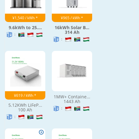
¥1,540 / kWh *
¥965 / kWh *
9.6kWh to 25....
16kWh Solar B...
314 Ah
：
：
¥619 / kWh *
1MW+ Containe...
1443 Ah
5.12KWh LiFeP...
：
100 Ah
：