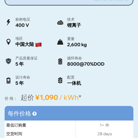
标称电压
技术
400 V
锂离子
地区
重量
中国大陆
2,600 kg
产品质量保证
循环寿命
5 年
8000@70%DOD
设计寿命
配置
5 年
一体机
起价
¥1,090
/ kWh
*
价 格：
每件价格
最低订购量
1+
件
交货时间
28
days