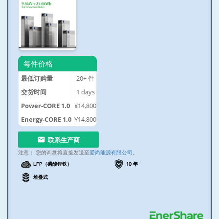
每件价格
最低订购量
20+
件
交货时间
1
days
Power-CORE 1.0
¥14,800
Energy-CORE 1.0
¥14,800
联系生产商
注意：
您的询盘将直接发送至
爱尚能源有限公司
。
LFP（磷酸锂铁）
10 年
堆叠式