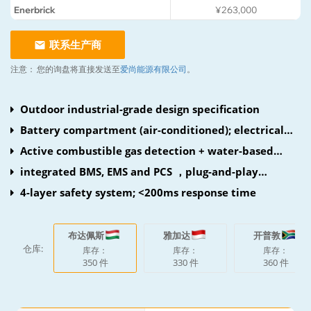
Enerbrick
¥263,000
联系生产商
注意：
您的询盘将直接发送至
爱尚能源有限公司
。
Outdoor industrial-grade design specification
Battery compartment (air-conditioned); electrical
compartment (forced air cooling)
Active combustible gas detection + water-based
fire protection
integrated BMS, EMS and PCS ，plug-and-play
deployment
4-layer safety system; <200ms response time
布达佩斯
雅加达
开普敦
仓库:
库存：
库存：
库存：
350 件
330 件
360 件