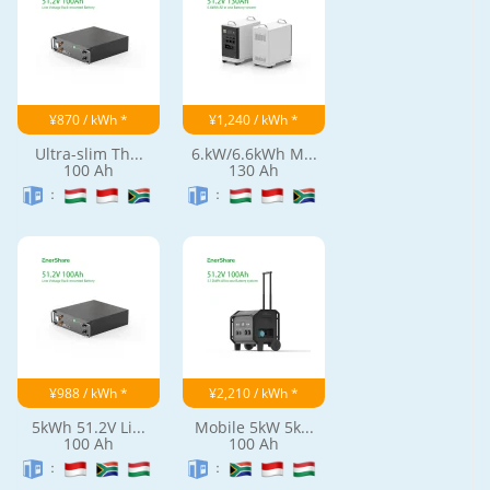
¥870 / kWh *
¥1,240 / kWh *
Ultra-slim Th...
6.kW/6.6kWh M...
100 Ah
130 Ah
：
：
¥988 / kWh *
¥2,210 / kWh *
5kWh 51.2V Li...
Mobile 5kW 5k...
100 Ah
100 Ah
：
：