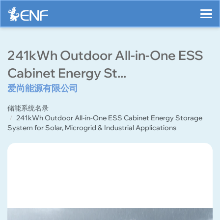
241kWh Outdoor All-in-One ESS
Cabinet Energy St...
爱尚能源有限公司
储能系统名录
241kWh Outdoor All-in-One ESS Cabinet Energy Storage
System for Solar, Microgrid & Industrial Applications