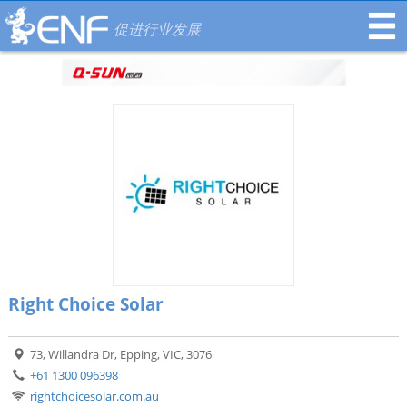
促进行业发展
Right Choice Solar
73, Willandra Dr, Epping, VIC, 3076
+61 1300 096398
rightchoicesolar.com.au