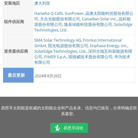
安装地区
澳大利亚
Hanwha Q Cells
,
SunPower
,
晶澳太阳能科技股份有限公
司
,
天合光能股份有限公司
,
Canadian Solar Inc.
,
晶科能
组件供应商
源股份有限公司
,
隆基绿能科技股份有限公司
,
SolarEdge
Technologies, Ltd.
SMA Solar Technology AG
,
Fronius International
GmbH
,
阳光电源股份有限公司
,
Enphase Energy, Inc.
,
逆变器供应商
SolarEdge Technologies, Ltd.
,
深圳古瑞瓦特新能源有限
公司
,
FIMER S.p.A.
,
固德威技术股份有限公司
,
华为技术
有限公司
最后更新
2024年8月26日
易恩孚太阳能是权威的太阳能企业和产品名录。信息均已核实，分类明确且联
系紧密。
易恩孚回收