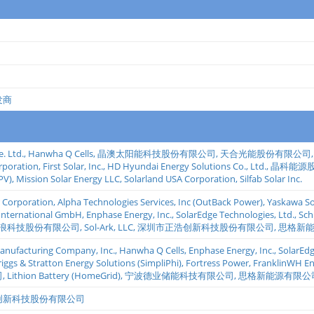
发商
. Ltd.
,
Hanwha Q Cells
,
晶澳太阳能科技股份有限公司
,
天合光能股份有限公司
rporation
,
First Solar, Inc.
,
HD Hyundai Energy Solutions Co., Ltd.
,
晶科能源
PV)
,
Mission Solar Energy LLC
,
Solarland USA Corporation
,
Silfab Solar Inc.
 Corporation
,
Alpha Technologies Services, Inc (OutBack Power)
,
Yaskawa Sol
 International GmbH
,
Enphase Energy, Inc.
,
SolarEdge Technologies, Ltd.
,
Sch
浪科技股份有限公司
,
Sol-Ark, LLC
,
深圳市正浩创新科技股份有限公司
,
思格新
anufacturing Company, Inc.
,
Hanwha Q Cells
,
Enphase Energy, Inc.
,
SolarEdg
riggs & Stratton Energy Solutions (SimpliPhi)
,
Fortress Power
,
FranklinWH En
司
,
Lithion Battery (HomeGrid)
,
宁波德业储能科技有限公司
,
思格新能源有限公
创新科技股份有限公司