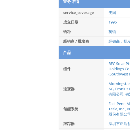
业务详情
service_coverage
美国
成立日期
1996
语种
英语
经销商 / 批发商
经销商，批
产品
REC Solar Pte
组件
Holdings Co
(Southwest 
Morningstar
逆变器
AG
,
Fronius
有限公司
,
锦
East Penn M
储能系统
Tesla, Inc.
,
B
股份有限公
跟踪器
深圳市正浩