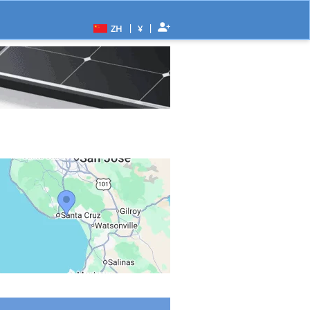
|
|
ZH
¥