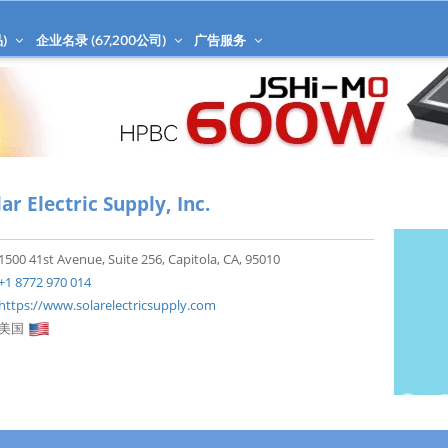
)
企业名录 (
67,200
公司)
广告服务
lar Electric Supply, Inc.
1500 41st Avenue, Suite 256, Capitola, CA, 95010
+1 8772 970 014
https://www.solarelectricsupply.com
美国