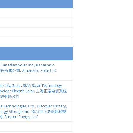
,
Canadian Solar Inc.
,
Panasonic
股份有限公司
,
Ameresco Solar LLC
ectria Solar
,
SMA Solar Technology
neider Electric Solar
,
上海正泰电源系统
能源有限公司
e Technologies, Ltd.
,
Discover Battery
,
ergy Storage Inc.
,
深圳市正浩创新科技
司
,
Stryten Energy LLC