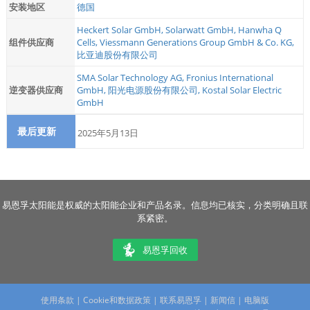
安装地区
德国
Heckert Solar GmbH
,
Solarwatt GmbH
,
Hanwha Q
组件供应商
Cells
,
Viessmann Generations Group GmbH & Co. KG
,
比亚迪股份有限公司
SMA Solar Technology AG
,
Fronius International
逆变器供应商
GmbH
,
阳光电源股份有限公司
,
Kostal Solar Electric
GmbH
最后更新
2025年5月13日
易恩孚太阳能是权威的太阳能企业和产品名录。信息均已核实，分类明确且联
系紧密。
易恩孚回收
使用条款
|
Cookie和数据政策
|
联系易恩孚
|
新闻信
|
电脑版