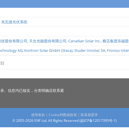
，兆瓦级光伏系统
科技股份有限公司
,
天合光能股份有限公司
,
Canadian Solar Inc.
,
横店集团东磁股
echnology AG
,
Kontron Solar GmbH (Steca)
,
Studer Innotec SA
,
Fronius Int
2日
名录。信息均已核实，分类明确且联系紧
使用条款
|
Cookie和数据政策
|
联系易恩孚
© 2005-2026 ENF Ltd. All Rights Reserved (
皖ICP备12017395号-1
)