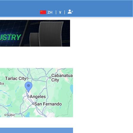
|
|
ZH
¥