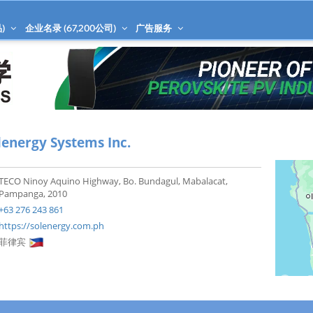
)
企业名录 (
67,200
公司)
广告服务
lenergy Systems Inc.
TECO Ninoy Aquino Highway, Bo. Bundagul, Mabalacat,
Pampanga, 2010
+63 276 243 861
https://solenergy.com.ph
菲律宾