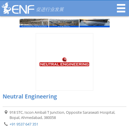
促进行业发展
Neutral Engineering
918 STC, Iscon Ambali T Junction, Opposite Saraswati Hospital,
Bopal, Ahmedabad, 380058
+91 9537 647 351